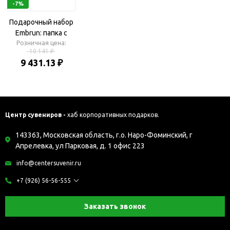
-7%
Подарочный набор
Embrun: папка с
блокнотом А4,
Розничная цена:
10 141 ₽
ручка шариковая,
9 431.13 ₽
брелок
Центр сувениров -
хаб корпоративных подарков.
143363, Московская область, г.о. Наро-Фоминский, г
Апрелевка, ул Парковая, д. 1 офис 223
info@centersuvenir.ru
+7 (926) 56-56-555
Заказать звонок