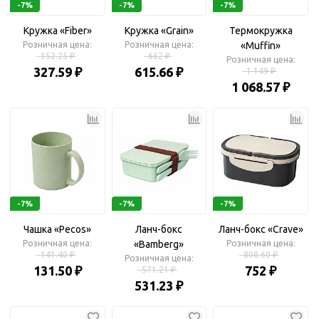
-7%
-7%
-7%
Кружка «Fiber»
Кружка «Grain»
Термокружка
Розничная цена:
Розничная цена:
«Muffin»
352.25 ₽
662 ₽
Розничная цена:
327.59 ₽
615.66 ₽
1 149 ₽
1 068.57 ₽
-7%
-7%
-7%
Чашка «Pecos»
Ланч-бокс
Ланч-бокс «Crave»
Розничная цена:
«Bamberg»
Розничная цена:
141.40 ₽
808.60 ₽
Розничная цена:
131.50 ₽
752 ₽
571.21 ₽
531.23 ₽