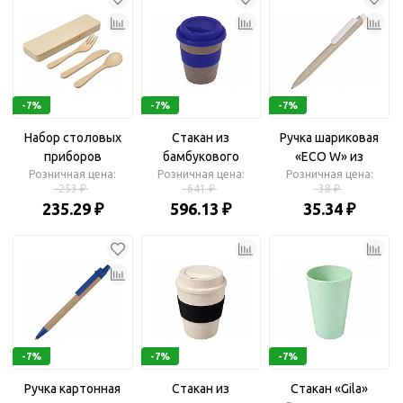
-7%
-7%
-7%
Набор столовых
Стакан из
Ручка шариковая
приборов
бамбукового
«ECO W» из
Розничная цена:
«Bamberg»
волокна «Café»
Розничная цена:
пшеничной соломы
Розничная цена:
253 ₽
641 ₽
38 ₽
235.29 ₽
596.13 ₽
35.34 ₽
-7%
-7%
-7%
Ручка картонная
Стакан из
Стакан «Gila»