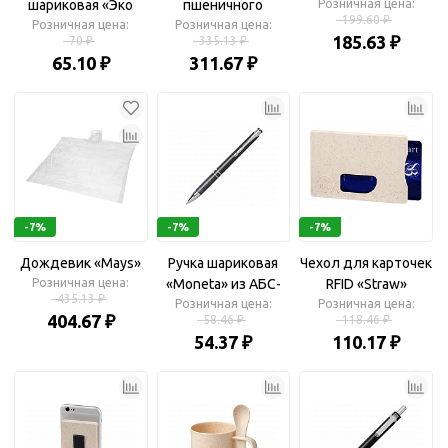
шариковая «Эко
пшеничного
Розничная цена:
199.60 ₽
Розничная цена:
3.0»
Розничная цена:
соломенного
185.63 ₽
70 ₽
335.13 ₽
волокна «Oka»
65.10 ₽
311.67 ₽
-7%
-7%
-7%
Дождевик «Mays»
Ручка шариковая
Чехол для карточек
Розничная цена:
«Moneta» из АБС-
RFID «Straw»
435.13 ₽
Розничная цена:
пластика и
Розничная цена:
404.67 ₽
58.46 ₽
118.46 ₽
пшеничной соломы
54.37 ₽
110.17 ₽