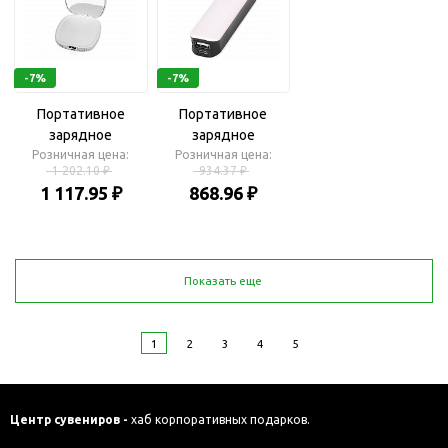
-7%
-7%
Портативное
Портативное
зарядное
зарядное
Розничная цена:
устройство
устройство «Edge»,
Розничная цена:
1 202.10 ₽
934.37 ₽
«Рефлект», 4000
2000 mAh
1 117.95 ₽
868.96 ₽
mAh
Показать еще
1
2
3
4
5
Центр сувениров -
хаб корпоративных подарков.