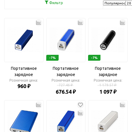
Фильтр
-7%
-7%
Портативное
Портативное
Портативное
зарядное
зарядное
зарядное
устройство «Volt»,
Розничная цена:
устройство «Flash»,
Розничная цена:
устройство «Bolt»,
Розничная цена:
960 ₽
727.46 ₽
1 179.57 ₽
2200 mAh
2200 mAh
2200 mAh
676.54 ₽
1 097 ₽