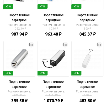
-7%
-7%
-7%
Портативное
Портативное
Портативное
зарядное
зарядное
зарядное
Розничная цена:
устройство
Розничная цена:
устройство
Розничная цена:
устройство
1 062.30 ₽
1 036 ₽
909 ₽
«Taylor», 2200 mAh
«Брадуэлл», 2200
«Ангра», 2200 mAh
987.94 ₽
963.48 ₽
845.37 ₽
mAh
-7%
-7%
-7%
Портативное
Портативное
Портативное
зарядное
зарядное
зарядное
Розничная цена:
устройство
устройство «Jive»,
Розничная цена:
Розничная цена:
устройство
425.35 ₽
1 151.39 ₽
520 ₽
«Олдбери», 2200
2000 mAh
«Сатурн», 2200 mAh
395.58 ₽
1 070.79 ₽
483.60 ₽
mAh