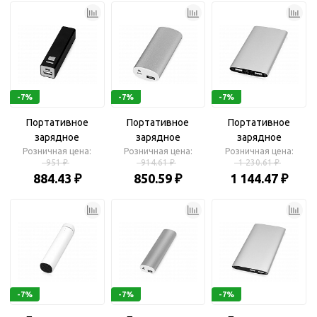
-7%
-7%
-7%
Портативное
Портативное
Портативное
зарядное
зарядное
зарядное
Розничная цена:
устройство
Розничная цена:
устройство
устройство «Мун»,
Розничная цена:
951 ₽
914.61 ₽
1 230.61 ₽
«Спейс», 3000 mAh
«Квазар», 4400 mAh
4400 mAh
884.43 ₽
850.59 ₽
1 144.47 ₽
-7%
-7%
-7%