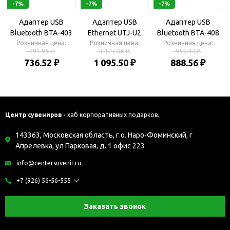
-7%
-7%
-7%
Адаптер USB
Адаптер USB
Адаптер USB
Bluetooth BTA-403
Ethernet UTJ-U2
Bluetooth BTA-408
Розничная цена:
Розничная цена:
Розничная цена:
791.96 ₽
1 177.96 ₽
955.44 ₽
736.52 ₽
1 095.50 ₽
888.56 ₽
Центр сувениров -
хаб корпоративных подарков.
143363, Московская область, г.о. Наро-Фоминский, г
Апрелевка, ул Парковая, д. 1 офис 223
info@centersuvenir.ru
+7 (926) 56-56-555
Заказать звонок