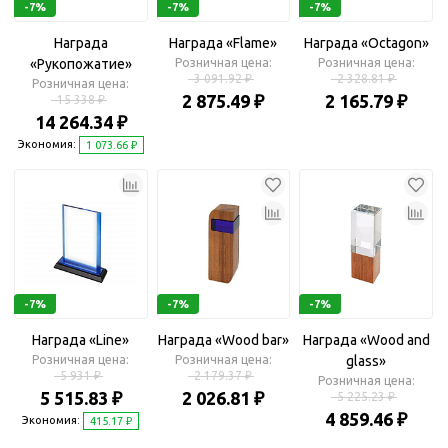
-7%
-7%
-7%
Награда
Награда «Flame»
Награда «Octagon»
«Рукопожатие»
Розничная цена:
Розничная цена:
3 091.92 ₽
2 328.81 ₽
Розничная цена:
2 875.49 ₽
2 165.79 ₽
15 338 ₽
14 264.34 ₽
Экономия:
1 073.66 ₽
-7%
-7%
-7%
Награда «Line»
Награда «Wood bar»
Награда «Wood and
Розничная цена:
Розничная цена:
glass»
5 931 ₽
2 179.37 ₽
Розничная цена:
5 515.83 ₽
2 026.81 ₽
5 225.23 ₽
4 859.46 ₽
Экономия:
415.17 ₽