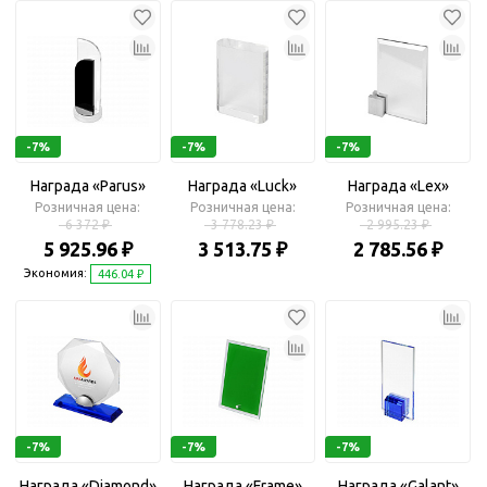
-7%
-7%
-7%
Награда «Parus»
Награда «Luck»
Награда «Lex»
Розничная цена:
Розничная цена:
Розничная цена:
6 372 ₽
3 778.23 ₽
2 995.23 ₽
5 925.96 ₽
3 513.75 ₽
2 785.56 ₽
Экономия:
446.04 ₽
-7%
-7%
-7%
Награда «Diamond»
Награда «Frame»
Награда «Galant»