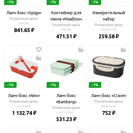
-7%
-7%
-7%
Ланч-бокс «Spiga»
Контейнер для
Измерительный
Розничная цена:
ланча «Maalbox»
набор
905 ₽
Розничная цена:
Розничная цена:
841.65 ₽
507 ₽
279.12 ₽
471.51 ₽
259.58 ₽
-7%
-7%
-7%
Ланч-бокс «Neo»
Ланч-бокс
Ланч-бокс «Crave»
Розничная цена:
«Bamberg»
Розничная цена:
1 218 ₽
808.60 ₽
Розничная цена:
1 132.74 ₽
752 ₽
571.21 ₽
531.23 ₽