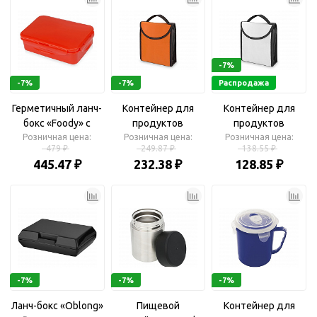
-7%
-7%
-7%
Распродажа
Герметичный ланч-
Контейнер для
Контейнер для
бокс «Foody» с
продуктов
продуктов
двумя секциями
Розничная цена:
Розничная цена:
«Лейквуд»
Розничная цена:
"Лейквуд"
479 ₽
249.87 ₽
138.55 ₽
445.47 ₽
232.38 ₽
128.85 ₽
-7%
-7%
-7%
Ланч-бокс «Oblong»
Пищевой
Контейнер для