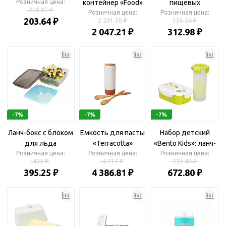
Розничная цена:
контейнер «Food»
пищевых
218.97 ₽
Розничная цена:
продуктов «Billy»
Розничная цена:
203.64 ₽
2 201.30 ₽
336.54 ₽
2 047.21 ₽
312.98 ₽
-7%
-7%
-7%
Ланч-бокс с блоком
Емкость для пасты
Набор детский
для льда
«Terracotta»
«Bento Kids»: ланч-
Розничная цена:
Розничная цена:
Розничная цена:
бокс, бутылка
425 ₽
4 717 ₽
723.44 ₽
395.25 ₽
4 386.81 ₽
672.80 ₽