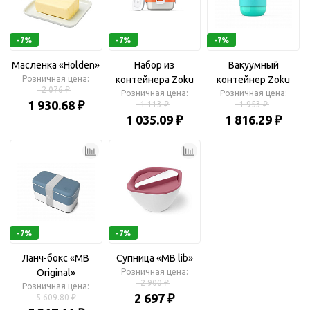
-7%
-7%
-7%
Масленка «Holden»
Набор из
Вакуумный
Розничная цена:
контейнера Zoku
контейнер Zoku
2 076 ₽
Розничная цена:
«Neat Stack» и
Розничная цена:
«Neat Stack»
1 930.68 ₽
1 113 ₽
1 953 ₽
охлаждающего
1 035.09 ₽
1 816.29 ₽
блока
-7%
-7%
Ланч-бокс «MB
Супница «MB lib»
Original»
Розничная цена:
2 900 ₽
Розничная цена:
2 697 ₽
5 609.80 ₽