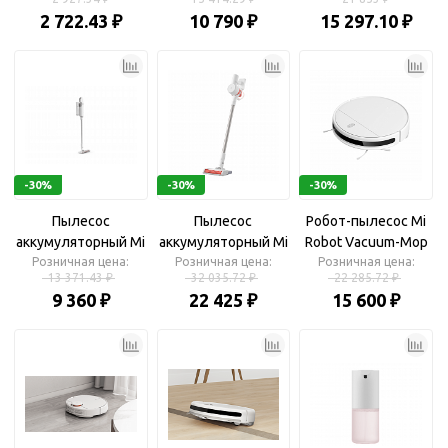
«Breathe»
SC (BHR4518GL)
ACM6SC
2 722.43 ₽
10 790 ₽
15 297.10 ₽
(FJY4031GL)
-30%
-30%
-30%
Пылесос
Пылесос
Робот-пылесос Mi
аккумуляторный Mi
аккумуляторный Mi
Robot Vacuum-Mop
Handheld Vacuum
Розничная цена:
Handheld Vacuum
Розничная цена:
Розничная цена:
Essential
13 371.43 ₽
32 035.72 ₽
22 285.72 ₽
Cleaner Light
Cleaner Pro(G10)
9 360 ₽
22 425 ₽
15 600 ₽