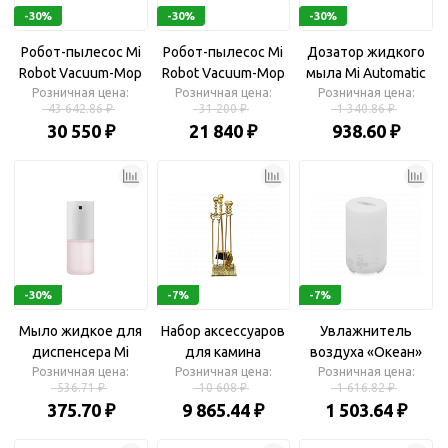
-30%
-30%
-30%
Робот-пылесос Mi
Робот-пылесос Mi
Дозатор жидкого
Robot Vacuum-Mop
Robot Vacuum-Mop
мыла Mi Automatic
Розничная цена:
P
Розничная цена:
Розничная цена:
Foaming Soap
43 642.86 ₽
31 200 ₽
1 340.86 ₽
Dispenser (к/т без
30 550 ₽
21 840 ₽
938.60 ₽
мыла) MJXSJ03XW
(BHR4558GL)
-30%
-7%
-7%
Мыло жидкое для
Набор аксессуаров
Увлажнитель
диспенсера Mi
для камина
воздуха «Океан»
Simpleway Foaming
Розничная цена:
Розничная цена:
Розничная цена:
536.71 ₽
10 608 ₽
1 616.82 ₽
Hand Soap
375.70 ₽
9 865.44 ₽
1 503.64 ₽
(BHR4559GL)