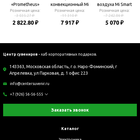
«Prometheus»
конвекционный Mi
воздуха Mi Smart
Розничная цена:
Smart Space Heater S
Розничная цена:
Розничная цена:
Antibacterial
3 035.27 ₽
11 310 ₽
7 242.86 ₽
KRDNQ03ZM
Humidifier
2 822.80 ₽
7 917 ₽
5 070 ₽
(BHR4037GL)
ZNJSQ01DEM
(SKV4140GL)
Центр сувениров -
хаб корпоративных подарков.
143363, Московская область, г.о. Наро-Фоминский, г
Апрелевка, ул Парковая, д. 1 офис 223
info@centersuvenir.ru
+7 (926) 56-56-555
Заказать звонок
Каталог
Электроника