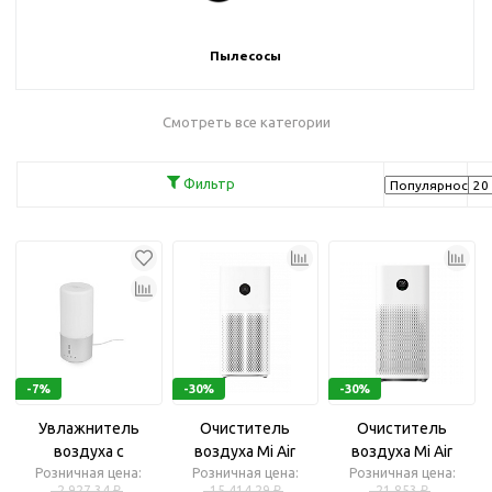
Пылесосы
Смотреть все категории
Фильтр
-7%
-30%
-30%
Увлажнитель
Очиститель
Очиститель
воздуха с
воздуха Mi Air
воздуха Mi Air
Розничная цена:
подсветкой
Purifier 3C AC-M14-
Розничная цена:
Розничная цена:
Purifier 3H EU
2 927.34 ₽
15 414.29 ₽
21 853 ₽