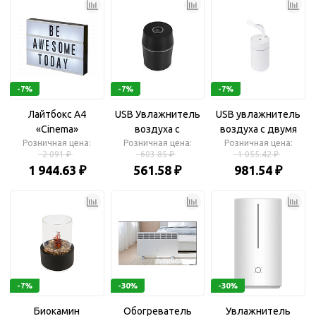
-7%
-7%
-7%
Лайтбокс A4
USB Увлажнитель
USB увлажнитель
«Cinema»
воздуха с
воздуха с двумя
Розничная цена:
Розничная цена:
подсветкой
Розничная цена:
насадками
2 091 ₽
603.85 ₽
1 055.42 ₽
«Steam»
«Sprinkle»
1 944.63 ₽
561.58 ₽
981.54 ₽
-7%
-30%
-30%
Биокамин
Обогреватель
Увлажнитель