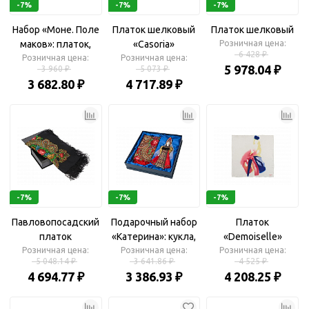
-7%
-7%
-7%
Набор «Моне. Поле
Платок шелковый
Платок шелковый
маков»: платок,
«Casoria»
Розничная цена:
6 428 ₽
складной зонт
Розничная цена:
Розничная цена:
5 978.04 ₽
3 960 ₽
5 073 ₽
3 682.80 ₽
4 717.89 ₽
-7%
-7%
-7%
Павловопосадский
Подарочный набор
Платок
платок
«Катерина»: кукла,
«Demoiselle»
Розничная цена:
Розничная цена:
платок
Розничная цена:
5 048.14 ₽
3 641.86 ₽
4 525 ₽
4 694.77 ₽
3 386.93 ₽
4 208.25 ₽