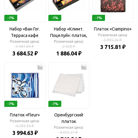
-7%
-7%
-7%
Набор «Ван Гог.
Набор «Климт.
Платок «Ciampino»
Терраса кафе
Поцелуй»: платок,
Розничная цена:
3 995.50 ₽
ночью»: платок,
Розничная цена:
складной зонт
Розничная цена:
3 715.81 ₽
3 961.85 ₽
2 028 ₽
складной зонт
3 684.52 ₽
1 886.04 ₽
-7%
-7%
Платок «Fleur»
Оренбургский
Розничная цена:
платок
4 295.30 ₽
Розничная цена:
3 994.63 ₽
4 053.27 ₽