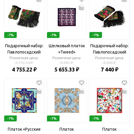
-7%
-7%
-7%
Подарочный набор:
Шелковый платок
Подарочный набор:
Павлопосадский
«Tweed»
Павлопосадский
платок, рукавицы
Розничная цена:
Розничная цена:
Розничная цена:
платок, муфта
5 113.14 ₽
6 081 ₽
8 000 ₽
4 755.22 ₽
5 655.33 ₽
7 440 ₽
-7%
-7%
-7%
Платок «Русские
Платок
Платок