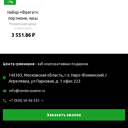
-7%
Набор «Фрегат»:
портмоне, часы
Розничная цена:
карманные на
3 819.20 ₽
подставке, нож для
3 551.86 ₽
бумаг
Центр сувениров -
хаб корпоративных подарков.
143363, Московская область, г.о. Наро-Фоминский, г
Апрелевка, ул Парковая, д. 1 офис 223
info@centersuvenir.ru
+7 (926) 56-56-555
Заказать звонок