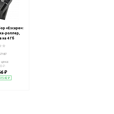
Дача и сад
Женские наборы
Для отдыха на
Женские портмоне
Для отдыха н
Зеркала
Для релаксац
ор «Escape»:
Косметички
Для спа и сау
ка-роллер,
Крючки для сумок
Для творчеств
 на 4 Гб
Маникюрные наборы
Игры
Платки
Пледы
67187
Сумки женские
Для путешестви
 цена:
Украшения
8 ₽
Аксессуары д
66 ₽
путешествий
Часы наручные женские
515.42 ₽
Для активных
онты
путешествий
Дождевики
Для самолетов
Зонты-трости
Наборы для п
Наборы с зонтами
Для спорта
Складные зонты