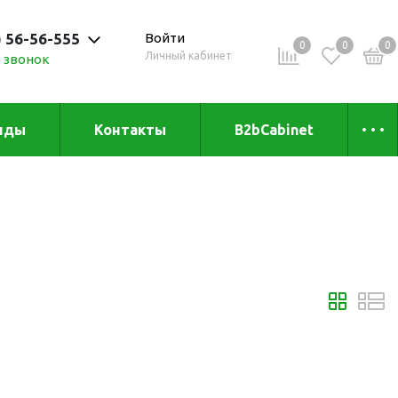
) 56-56-555
Войти
0
0
0
Личный кабинет
 звонок
 до 20:00
нды
Контакты
B2bCabinet
ыха и
Коллекции
«Зеленая» серия
Товары из бамбука
Товары из
переработанных
материалов
и
Товары из растительного
сырья
Товары для сублимации
Товары для удалённой