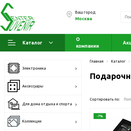
Ваш город
Москва
О
Каталог
Ак
компании
Электроника
А
Главная
Каталог
Флеш накопители (промо)
А
Электроника
а
Подарочн
OTG флешки
Деревянные флешки
Аксессуары
Кожаные флешки
Сортировать по:
Поп
Металлические флешки
Для дома отдыха и спорта
Флешки для нанесения
-7%
Подарочные наборы
Коллекции
Стеклянные флешки
Ж