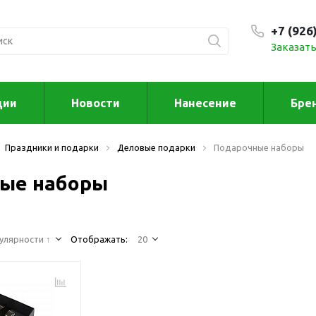
+7 (926
Заказать
С 9:00
ции
Новости
Нанесение
Бре
ксессуары
Для дома отд
Праздники и подарки
Деловые подарки
Подарочные наборы
спорта
втомобильные
ксессуары
ые наборы
Для дома
Автомобильные наборы
Декор
Для кузова
Другое
Для салона
Инструменты 
улярности ↑
Отображать:
20
мультитулы
Многофункциональные
инструменты
Искусство
Фонари
Для отдыха
енские аксессуары