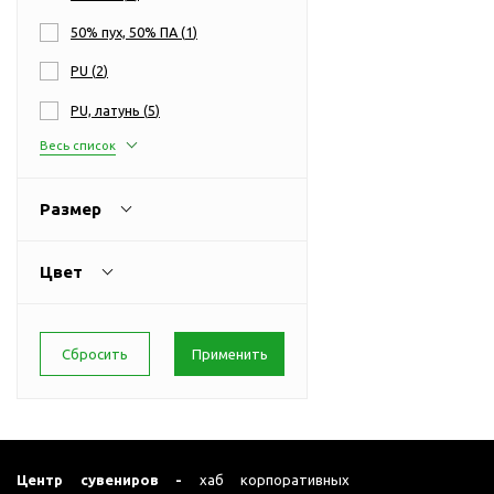
Перчатки для сенсорного
М
50% пух, 50% ПА (
1
)
экрана
Подставки под
PU (
2
)
мобильные телефоны
PU, латунь (
5
)
Стилусы
Весь список
Усилители звука
Чехлы для планшетов
Размер
Чехлы для смартфонов
Весы
Цвет
Мониторы
Телевидение и кино
О
Упаковка и аксессуары
Аксессуары для ПК
Аксессуары для чистки
ПК
Веб-камеры
Центр сувениров -
хаб корпоративных