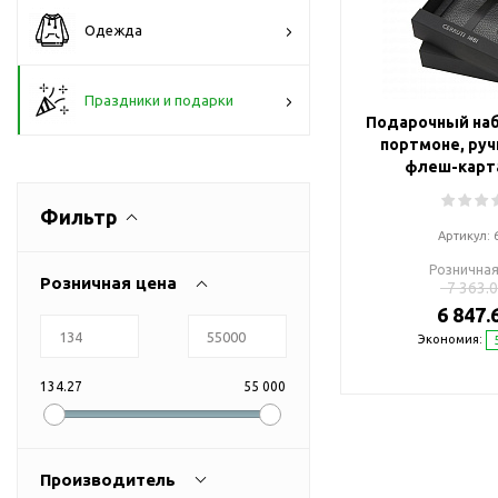
Флешки браслеты
Одежда
Флешки визитки
Флешки ручки
Праздники и подарки
Флешки с кристаллами
Подарочный наб
Зарядные устройства
портмоне, руч
(power bank)
флеш-карта
Powerbank (промо)
Фильтр
Аккумуляторы
Артикул:
Molicel
Розничная
Розничная цена
7 363.0
Жесткие диски
6 847.
Оперативная память (RAM)
Экономия:
З
Автомобильные зарядные
устройства для нанесения
134.27
55 000
Аксессуары для
мобильных
USB-переходники
Производитель