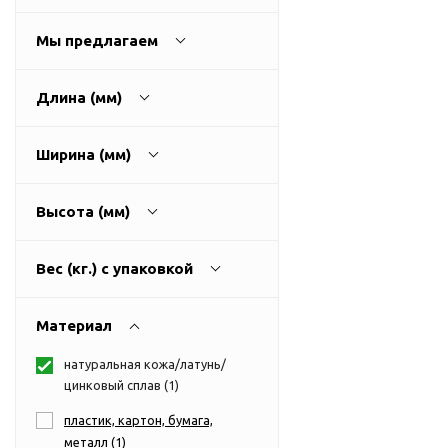
USB-хабы
Л
Аксессуары для селфи
Мы предлагаем
Аудио сплиттеры
Держатели для
Длина (мм)
мобильных телефонов
Кабели для мобильных
Ширина (мм)
телефонов
Кошельки-накладки для
Высота (мм)
мобильных телефонов
Линзы для телефона
Вес (кг.) с упаковкой
Моноподы
Наборы мобильных
Материал
аксессуаров
Настольные зарядные
натуральная кожа/латунь/
устройства
цинковый сплав (
1
)
Органайзеры для
пластик, картон, бумага,
проводов
металл (
1
)