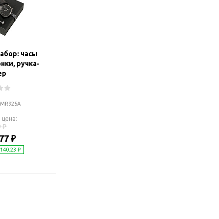
Дача и сад
Женские наборы
Для отдыха на
Женские портмоне
Для отдыха н
Зеркала
Для релаксац
абор: часы
Косметички
Для спа и сау
нки, ручка-
Крючки для сумок
Для творчеств
ер
Маникюрные наборы
Игры
Платки
Пледы
DMR925A
Сумки женские
Для путешестви
 цена:
Украшения
 ₽
Аксессуары д
77 ₽
путешествий
Часы наручные женские
 140.23 ₽
Для активных
онты
путешествий
Дождевики
Для самолетов
Зонты-трости
Наборы для п
Наборы с зонтами
Для спорта
Складные зонты