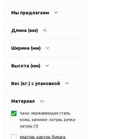
USB-хабы
Л
Аксессуары для селфи
Мы предлагаем
Аудио сплиттеры
Держатели для
Длина (мм)
мобильных телефонов
Кабели для мобильных
Ширина (мм)
телефонов
Кошельки-накладки для
Высота (мм)
мобильных телефонов
Линзы для телефона
Вес (кг.) с упаковкой
Моноподы
Наборы мобильных
Материал
аксессуаров
Настольные зарядные
часы- нержавеющая сталь,
устройства
кожа, запонки- латунь, ручка-
Органайзеры для
латунь (
1
)
проводов
пластик, картон, бумага,