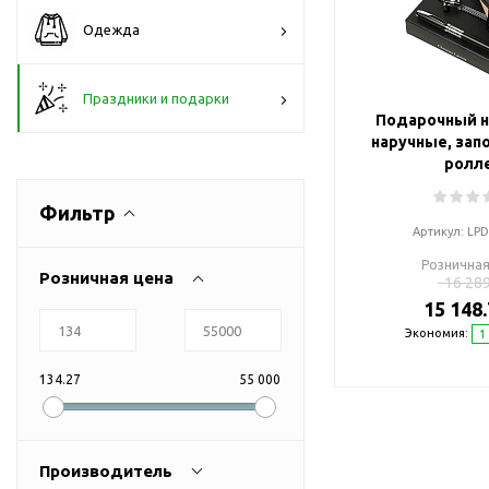
Флешки браслеты
Одежда
Флешки визитки
Флешки ручки
Праздники и подарки
Флешки с кристаллами
Подарочный н
Зарядные устройства
наручные, запо
(power bank)
ролл
Powerbank (промо)
Фильтр
Аккумуляторы
Артикул:
LP
Molicel
Розничная
Розничная цена
16 289
Жесткие диски
15 148.
Оперативная память (RAM)
Экономия:
1
З
Автомобильные зарядные
устройства для нанесения
134.27
55 000
Аксессуары для
мобильных
USB-переходники
Производитель