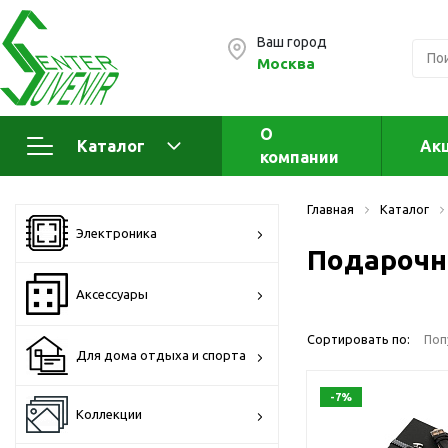
Ваш город
Москва
О
Каталог
Ак
компании
Электроника
А
Главная
Каталог
Флеш накопители (промо)
А
Электроника
а
Подарочн
OTG флешки
Деревянные флешки
Аксессуары
Кожаные флешки
Сортировать по:
Поп
Металлические флешки
Для дома отдыха и спорта
Флешки для нанесения
-7%
Подарочные наборы
Коллекции
Стеклянные флешки
Ж