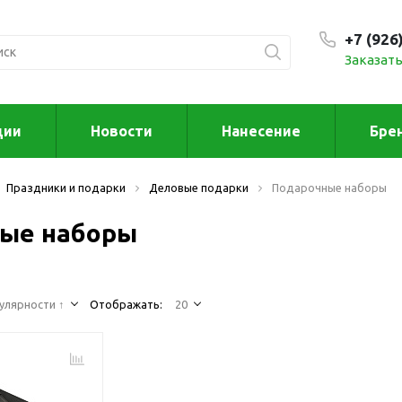
+7 (926
Заказать
С 9:00
ции
Новости
Нанесение
Бре
ксессуары
Для дома отд
Праздники и подарки
Деловые подарки
Подарочные наборы
спорта
втомобильные
ксессуары
ые наборы
Для дома
Автомобильные наборы
Декор
Для кузова
Другое
Для салона
Инструменты 
улярности ↑
Отображать:
20
мультитулы
Многофункциональные
инструменты
Искусство
Фонари
Для отдыха
енские аксессуары