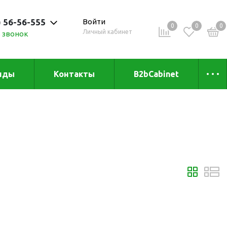
) 56-56-555
Войти
0
0
0
Личный кабинет
 звонок
 до 20:00
нды
Контакты
B2bCabinet
ыха и
Коллекции
«Зеленая» серия
Товары из бамбука
Товары из
переработанных
материалов
и
Товары из растительного
сырья
Товары для сублимации
Товары для удалённой