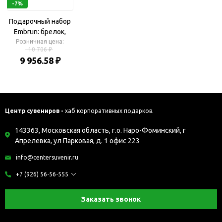
-7%
Подарочный набор
Embrun: брелок,
кошелек, ручка
Розничная цена:
10 706 ₽
роллер
9 956.58 ₽
Центр сувениров -
хаб корпоративных подарков.
143363, Московская область, г.о. Наро-Фоминский, г
Апрелевка, ул Парковая, д. 1 офис 223
info@centersuvenir.ru
+7 (926) 56-56-555
Заказать звонок