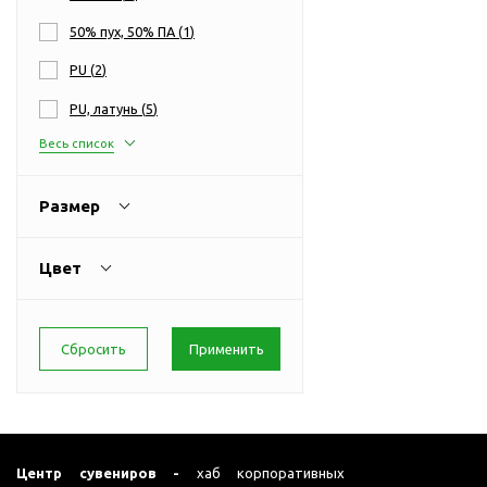
Перчатки для сенсорного
М
50% пух, 50% ПА (
1
)
экрана
Подставки под
PU (
2
)
мобильные телефоны
PU, латунь (
5
)
Стилусы
Весь список
Усилители звука
Чехлы для планшетов
Размер
Чехлы для смартфонов
Весы
Цвет
Мониторы
Телевидение и кино
О
Упаковка и аксессуары
Аксессуары для ПК
Аксессуары для чистки
ПК
Веб-камеры
Центр сувениров -
хаб корпоративных