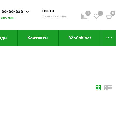
) 56-56-555
Войти
0
0
0
Личный кабинет
 звонок
 до 20:00
нды
Контакты
B2bCabinet
ыха и
Коллекции
«Зеленая» серия
Товары из бамбука
Товары из
переработанных
материалов
и
Товары из растительного
сырья
Товары для сублимации
Товары для удалённой