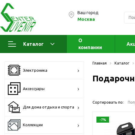
Ваш город
Москва
О
Каталог
Ак
компании
Электроника
А
Главная
Каталог
Флеш накопители (промо)
А
Электроника
а
Подарочн
OTG флешки
Деревянные флешки
Аксессуары
Кожаные флешки
Сортировать по:
Поп
Металлические флешки
Для дома отдыха и спорта
Флешки для нанесения
-7%
Подарочные наборы
Коллекции
Стеклянные флешки
Ж