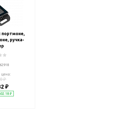
Дача и сад
Женские наборы
Для отдыха на
Женские портмоне
Для отдыха н
Зеркала
Для релаксац
: портмоне,
Косметички
Для спа и сау
не, ручка-
Крючки для сумок
Для творчеств
ер
Маникюрные наборы
Игры
Платки
Пледы
62918
Сумки женские
Для путешестви
 цена:
Украшения
0 ₽
Аксессуары д
32 ₽
путешествий
Часы наручные женские
602.18 ₽
Для активных
онты
путешествий
Дождевики
Для самолетов
Зонты-трости
Наборы для п
Наборы с зонтами
Для спорта
Складные зонты