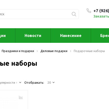
+7 (926
Заказать
С 9:00
ции
Новости
Нанесение
Бре
ксессуары
Для дома отд
Праздники и подарки
Деловые подарки
Подарочные наборы
спорта
втомобильные
ксессуары
ые наборы
Для дома
Автомобильные наборы
Декор
Для кузова
Другое
Для салона
Инструменты 
улярности ↑
Отображать:
20
мультитулы
Многофункциональные
инструменты
Искусство
Фонари
Для отдыха
енские аксессуары