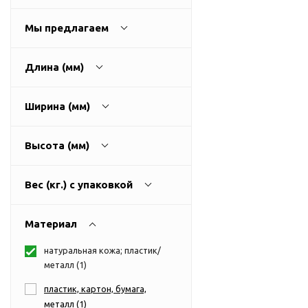
USB-хабы
Л
Аксессуары для селфи
Мы предлагаем
Аудио сплиттеры
Держатели для
Длина (мм)
мобильных телефонов
Кабели для мобильных
Ширина (мм)
телефонов
Кошельки-накладки для
Высота (мм)
мобильных телефонов
Линзы для телефона
Вес (кг.) с упаковкой
Моноподы
Наборы мобильных
Материал
аксессуаров
Настольные зарядные
натуральная кожа; пластик/
устройства
металл (
1
)
Органайзеры для
пластик, картон, бумага,
проводов
металл (
1
)