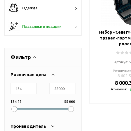
Флешки браслеты
Одежда
Флешки визитки
Флешки ручки
Праздники и подарки
Флешки с кристаллами
Набор «Сенат»
Зарядные устройства
трэвел-портмо
(power bank)
ролл
Powerbank (промо)
Фильтр
Аккумуляторы
Артикул:
5
Molicel
Розничная
Розничная цена
8 602.5
Жесткие диски
8 000.
Оперативная память (RAM)
Экономия:
З
Автомобильные зарядные
устройства для нанесения
134.27
55 000
Аксессуары для
мобильных
USB-переходники
Производитель