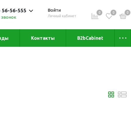
) 56-56-555
Войти
0
0
0
Личный кабинет
 звонок
нды
Контакты
B2bCabinet
 до 20:00
ыха и
Коллекции
«Зеленая» серия
Товары из бамбука
Товары из
переработанных
материалов
и
Товары из растительного
сырья
Товары для сублимации
Товары для удалённой
работы