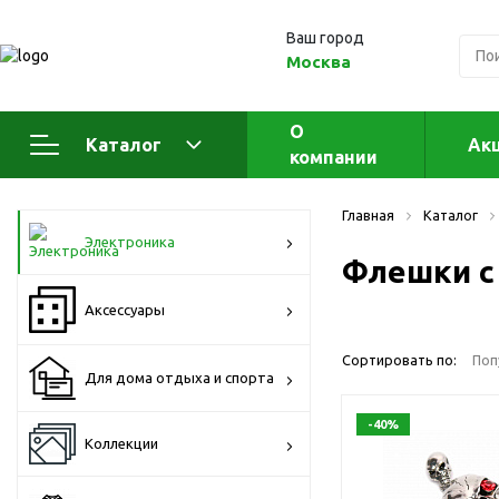
Ваш город
Москва
О
Каталог
Ак
компании
Электроника
А
Главная
Каталог
Флеш накопители (промо)
А
Электроника
а
Флешки с
OTG флешки
Деревянные флешки
Аксессуары
Кожаные флешки
Сортировать по:
Поп
Металлические флешки
Для дома отдыха и спорта
Флешки для нанесения
-40%
Подарочные наборы
Коллекции
Стеклянные флешки
Ж
Флешки браслеты