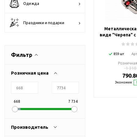
Одежда
Флешки визитки
Флешки ручки
Праздники и подарки
Флешки с кристаллами
Металлическа
Зарядные устройства
виде "Черепа" с
(power bank)
Powerbank (промо)
Фильтр
859 шт
Ар
Аккумуляторы
Розничная
Molicel
1 318
Розничная цена
790.8
Жесткие диски
Экономия:
Оперативная память (RAM)
З
Автомобильные зарядные
устройства для нанесения
668
7 734
Аксессуары для
мобильных
USB-переходники
Производитель
USB-хабы
Л