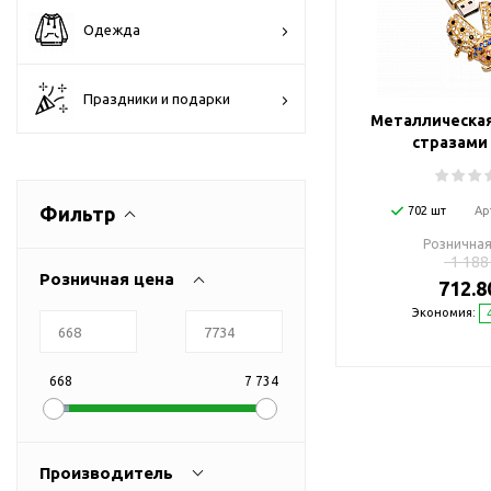
Флешки браслеты
Одежда
Флешки визитки
Флешки ручки
Праздники и подарки
Флешки с кристаллами
Металлическая
Зарядные устройства
стразами
(power bank)
Powerbank (промо)
Фильтр
702 шт
Ар
Аккумуляторы
Розничная
Molicel
1 188
Розничная цена
712.8
Жесткие диски
Экономия:
Оперативная память (RAM)
З
Автомобильные зарядные
устройства для нанесения
668
7 734
Аксессуары для
мобильных
USB-переходники
Производитель