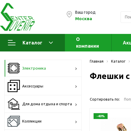
Ваш город
Москва
О
Каталог
Ак
компании
Электроника
А
Главная
Каталог
Флеш накопители (промо)
А
Электроника
а
Флешки с
OTG флешки
Деревянные флешки
Аксессуары
Кожаные флешки
Сортировать по:
Поп
Металлические флешки
Для дома отдыха и спорта
Флешки для нанесения
-40%
Подарочные наборы
Коллекции
Стеклянные флешки
Ж