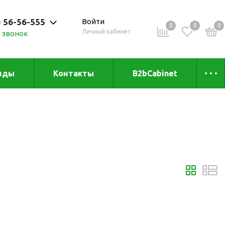
) 56-56-555
Войти
0
0
0
Личный кабинет
 звонок
 до 20:00
нды
Контакты
B2bCabinet
ыха и
Коллекции
«Зеленая» серия
Товары из бамбука
Товары из
переработанных
материалов
и
Товары из растительного
сырья
Товары для сублимации
Товары для удалённой