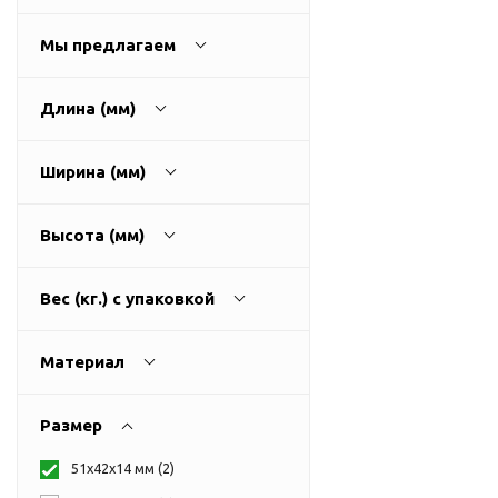
USB-хабы
Л
Аксессуары для селфи
Мы предлагаем
Аудио сплиттеры
Держатели для
Длина (мм)
мобильных телефонов
Кабели для мобильных
Ширина (мм)
телефонов
Кошельки-накладки для
Высота (мм)
мобильных телефонов
Линзы для телефона
Вес (кг.) с упаковкой
Моноподы
Наборы мобильных
Материал
аксессуаров
Настольные зарядные
устройства
Размер
Органайзеры для
51х42х14 мм (
2
)
проводов