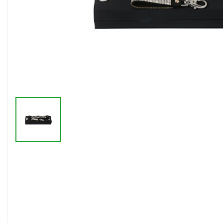
Флешки браслеты
Флешки визитки
Флешки ручки
Флешки с кристаллами
Зарядные устройства
(power bank)
Powerbank (промо)
Аккумуляторы
Molicel
Жесткие диски
Оперативная память (RAM)
З
Автомобильные зарядные
устройства для нанесения
Аксессуары для
мобильных
USB-переходники