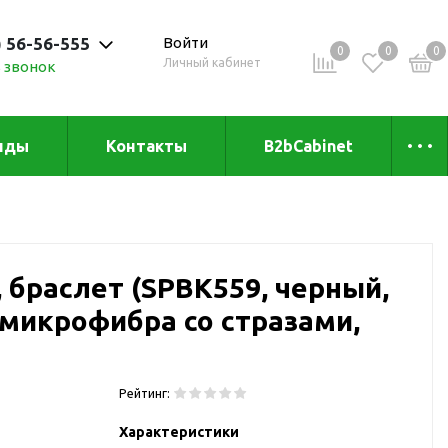
) 56-56-555
Войти
0
0
0
Личный кабинет
 звонок
 до 20:00
нды
Контакты
B2bCabinet
ыха и
Коллекции
«Зеленая» серия
Товары из бамбука
, браслет (SPBK559, черный,
Товары из
переработанных
6, микрофибра со стразами,
материалов
и
Товары из растительного
сырья
Рейтинг:
Товары для сублимации
Характеристики
Товары для удалённой