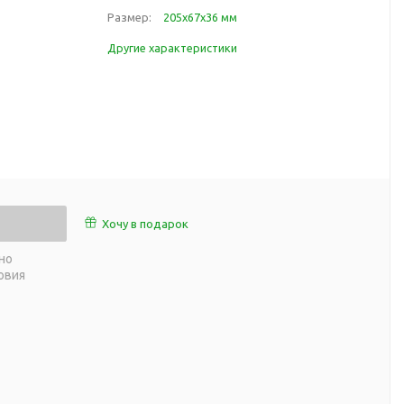
работы
Размер:
205х67х36 мм
 пляже
Обеденный перерыв
Другие характеристики
а природе
Организация рабочего
ии
места
ны
Перекус в рабочее время
а и хобби
Спорт в домашних
условиях
Товары для детей
Уютная атмосфера дома
й
Хочу в подарок
Товары с поверхностью
ля
soft-touch
но
овия
Товары с подсветкой
логотипа
 и поездов
утешествий