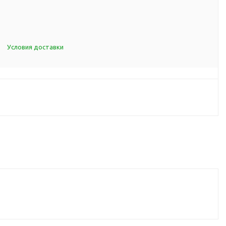
d Cup
итья
порта
Условия доставки
ксессуары
ов
я алкоголя
я вина
я кухни
я чая и
итья
ля еды