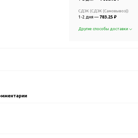
2018 FIFA Worl
ичные аксессуары
Russia™
СДЭК (СДЭК (Самовывоз))
Аксессуары в русском
Емкости для п
1-2 дня —
783.25 ₽
стиле
Наборы для с
Аксессуары для одежды
Другие способы доставки
Спортивные а
и обуви
Товары для
Брелоки
болельщиков
Визитницы и ключницы
Товары для
Гигиенические средства
велосипедист
Для курения
Кухня и посуда
Значки
Аксессуары дл
Кошельки и монетницы
Аксессуары дл
омментарии
Обложки для паспорта
Аксессуары дл
Очки
Аксессуары дл
Религиозные подарки
кофе
Ремешки на шею
Емкости для п
Таблетницы
Контейнеры д