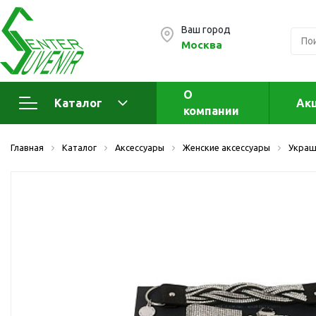
Ваш город
Москва
О
Каталог
Ак
компании
Электроника
А
Главная
Каталог
Аксессуары
Женские аксессуары
Украш
Флеш накопители (промо)
А
а
OTG флешки
Деревянные флешки
Кожаные флешки
Металлические флешки
Флешки для нанесения
Подарочные наборы
Стеклянные флешки
Ж