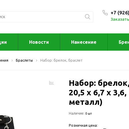
+7 (926
Заказать
С 9:00
ции
Новости
Нанесение
Бре
ксессуары
Для дома отд
ения
Браслеты
Набор: брелок, браслет
спорта
втомобильные
ксессуары
Для дома
Автомобильные наборы
Набор: брелок
Декор
Для кузова
Другое
20,5 x 6,7 x 3,
Для салона
Инструменты 
металл)
мультитулы
Многофункциональные
инструменты
Искусство
Наличие:
0 шт
Фонари
Для отдыха
Розничная цена:
енские аксессуары