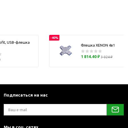
каны
и термосы
-40%
ofit, USB-флешка
Флешка XENON 4в1
1 814.40 ₽
3 024 ₽
₽
Подписаться на нас
Мы в соц. сетях