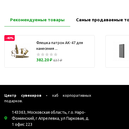
Перчатки для сенсорного
М
экрана
Подставки под
Рекомендуемые товары
Самые продаваемые т
мобильные телефоны
Стилусы
-40%
Усилители звука
Флешка патрон АК-47 для
нанесения ...
Чехлы для планшетов
Чехлы для смартфонов
382.20 ₽
637 ₽
Весы
Мониторы
Телевидение и кино
О
Упаковка и аксессуары
Центр сувениров -
хаб корпоративных
Аксессуары для ПК
подарков.
Аксессуары для чистки
143363, Московская область, г.о. Наро-
ПК
Фоминский, г Апрелевка, ул Парковая, д.
Веб-камеры
1 офис 223