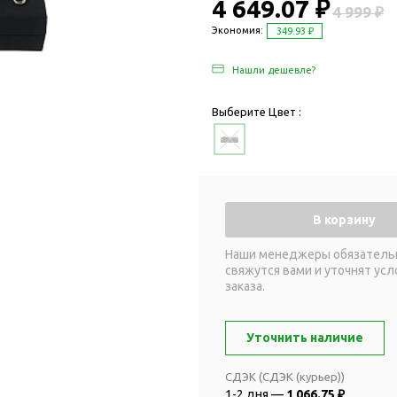
Дача и сад
4 649.07 ₽
4 999 ₽
Женские наборы
Для отдыха на
Экономия:
349.93 ₽
Женские портмоне
Для отдыха н
Нашли дешевле?
Зеркала
Для релаксац
Косметички
Для спа и сау
Выберите Цвет :
Крючки для сумок
Для творчеств
Маникюрные наборы
Игры
Платки
Пледы
Сумки женские
Для путешестви
В корзину
Украшения
Аксессуары д
путешествий
Часы наручные женские
Наши менеджеры обязатель
свяжутся вами и уточнят усл
Для активных
онты
заказа.
путешествий
Дождевики
Для самолетов
Зонты-трости
Уточнить наличие
Наборы для п
Наборы с зонтами
Для спорта
СДЭК (СДЭК (курьер))
Складные зонты
1-2 дня —
1 066.75 ₽