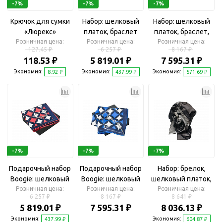
-7%
-7%
-7%
Крючок для сумки
Набор: шелковый
Набор: шелковый
«Люрекс»
платок, браслет
платок, браслет,
Розничная цена:
Розничная цена:
Розничная цена:
колье
127.45 ₽
6 257 ₽
8 167 ₽
118.53 ₽
5 819.01 ₽
7 595.31 ₽
Экономия:
Экономия:
Экономия:
8.92 ₽
437.99 ₽
571.69 ₽
-7%
-7%
-7%
Подарочный набор
Подарочный набор
Набор: брелок,
Boogie: шелковый
Boogie: шелковый
шелковый платок,
платок, браслет
Розничная цена:
платок, браслет,
Розничная цена:
Розничная цена:
браслет
6 257 ₽
8 167 ₽
8 641 ₽
колье
5 819.01 ₽
7 595.31 ₽
8 036.13 ₽
Экономия:
Экономия:
437.99 ₽
604.87 ₽