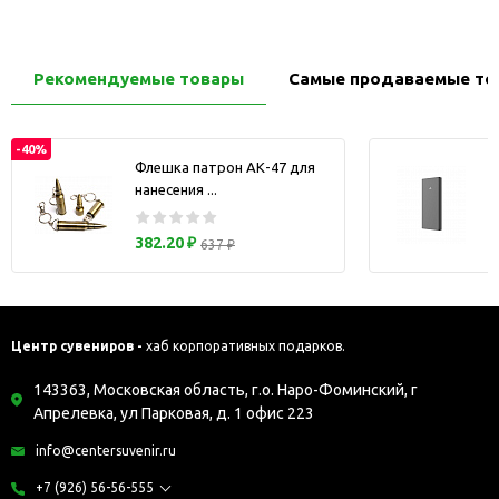
Рекомендуемые товары
Самые продаваемые то
-40%
Флешка патрон АК-47 для
нанесения ...
з
382.20 ₽
637 ₽
Центр сувениров -
хаб корпоративных подарков.
143363, Московская область, г.о. Наро-Фоминский, г
Апрелевка, ул Парковая, д. 1 офис 223
info@centersuvenir.ru
+7 (926) 56-56-555