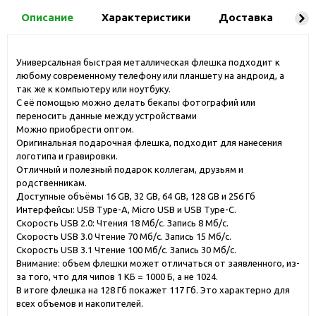
Описание
Характеристики
Доставка
Ко
Универсальная быстрая металлическая флешка подходит к
любому современному телефону или планшету на андроид, а
так же к компьютеру или ноутбуку.
С её помощью можно делать бекапы фотографий или
переносить данные между устройствами
Можно приобрести оптом.
Оригинальная подарочная флешка, подходит для нанесения
логотипа и гравировки.
Отличный и полезный подарок коллегам, друзьям и
родственникам.
Доступные объёмы 16 GB, 32 GB, 64 GB, 128 GB и 256 Гб
Интерфейсы: USB Type-A, Micro USB и USB Type-C.
Скорость USB 2.0: Чтения 18 Мб/с. Запись 8 Мб/с.
Скорость USB 3.0 Чтение 70 Мб/c. Запись 15 Мб/c.
Скорость USB 3.1 Чтение 100 Мб/c. Запись 30 Мб/c.
Внимание: объем флешки может отличаться от заявленного, из-
за того, что для чипов 1 КБ = 1000 Б, а не 1024.
В итоге флешка на 128 Гб покажет 117 Гб. Это характерно для
всех объемов и накопителей.