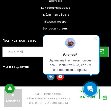
Доставка
Как оформить заказ
Публичная оферта
Возврат товара
Вопросы - ответы
Подписаться на нас
Алексей
Здравствуйте! Готов помочь
вам. Напишите мне, если у
Мы в соц. сетях
вас появятся вопросы.
Уточнить
Наши менеджеры
В
наличие
обязательно свяжутся вами
Разработка и внедрение решений на 1С-Битрикс
корзину
и уточнят условия заказа.
Быстро с 1С-Битрикс