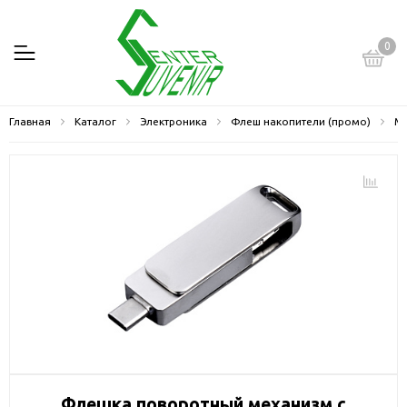
0
Главная
Каталог
Электроника
Флеш накопители (промо)
Ме
Флешка поворотный механизм c