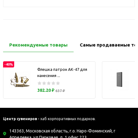
Рекомендуемые товары
Самые продаваемые то
-40%
Флешка патрон АК-47 для
нанесения ...
з
382.20 ₽
637 ₽
Центр сувениров -
хаб корпоративных подарков.
143363, Московская область, г.о. Наро-Фоминский, г
Апрелевка, ул Парковая, д. 1 офис 223