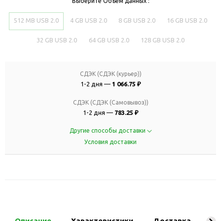
Выберите Объем данных :
512 MB USB 2.0
4 GB USB 2.0
8 GB USB 2.0
16 GB USB 2.0
32 GB USB 2.0
64 GB USB 2.0
128 GB USB 2.0
СДЭК (СДЭК (курьер))
1-2 дня —
1 066.75 ₽
СДЭК (СДЭК (Самовывоз))
1-2 дня —
783.25 ₽
Другие способы доставки
Условия доставки
Описание
Характеристики
Доставка
Ко