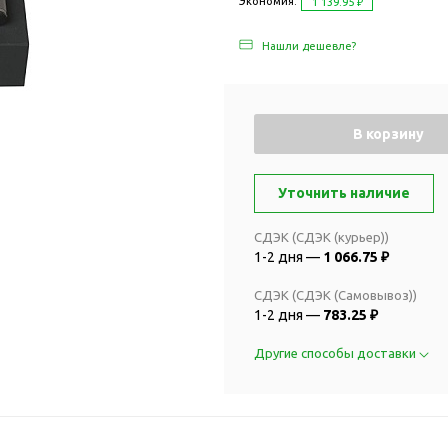
Дача и сад
Экономия:
1 139.95 ₽
Женские наборы
Для отдыха на
Нашли дешевле?
Женские портмоне
Для отдыха н
Зеркала
Для релаксац
Косметички
Для спа и сау
В корзину
Крючки для сумок
Для творчеств
Маникюрные наборы
Игры
Уточнить наличие
Платки
Пледы
Сумки женские
Для путешестви
СДЭК (СДЭК (курьер))
1-2 дня —
1 066.75 ₽
Украшения
Аксессуары д
путешествий
Часы наручные женские
СДЭК (СДЭК (Самовывоз))
Для активных
1-2 дня —
783.25 ₽
онты
путешествий
Дождевики
Другие способы доставки
Для самолетов
Зонты-трости
Наборы для п
Наборы с зонтами
Для спорта
Складные зонты