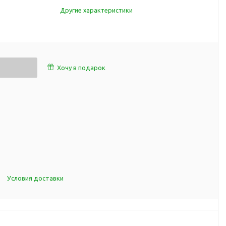
работы
Другие характеристики
 пляже
Обеденный перерыв
а природе
Организация рабочего
ии
места
ны
Перекус в рабочее время
Хочу в подарок
а и хобби
Спорт в домашних
условиях
Товары для детей
Уютная атмосфера дома
й
Товары с поверхностью
ля
soft-touch
Товары с подсветкой
логотипа
Условия доставки
 и поездов
утешествий