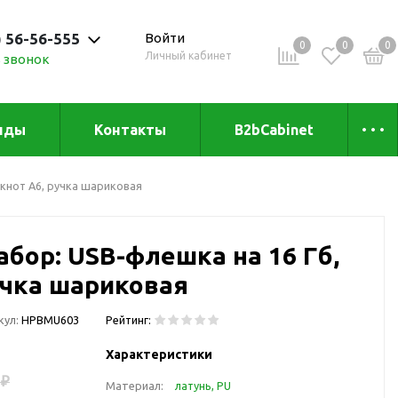
) 56-56-555
Войти
0
0
0
Личный кабинет
 звонок
 до 20:00
нды
Контакты
B2bCabinet
ыха и
Коллекции
кнот А6, ручка шариковая
«Зеленая» серия
Товары из бамбука
бор: USB-флешка на 16 Гб,
Товары из
переработанных
учка шариковая
материалов
и
Товары из растительного
кул:
HPBMU603
Рейтинг:
сырья
Характеристики
Товары для сублимации
 ₽
Материал:
латунь, PU
Товары для удалённой