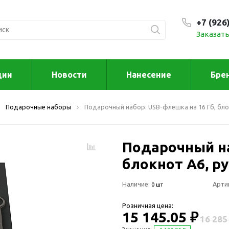
+7 (926
Заказать
С 9:00
ции
Новости
Нанесение
Бре
ксессуары
Для дома отд
Подарочные наборы
Подарочный набор: USB-флешка на 16 Гб, бло
спорта
втомобильные
ксессуары
Для дома
Автомобильные наборы
Подарочный на
Декор
Для кузова
Другое
блокнот А6, р
Для салона
Инструменты 
Наличие:
мультитулы
Арти
0 шт
Многофункциональные
инструменты
Искусство
Розничная цена:
Фонари
15 145.05 ₽
Для отдыха
16 285
енские аксессуары