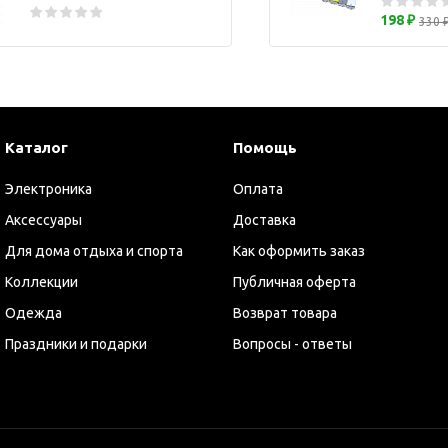
ужские аксессуары
Кружки и ста
198 ₽
330 
Барсетки и несессеры
Посуда
Мужские наборы
Термокружки 
Наборы с визитницей
Одежда
Каталог
Помощь
Органайзеры
Электроника
Портмоне
Оплата
Хьюмидоры
Аксессуары
Доставка
Часы наручные мужские
Для дома отдыха и спорта
Как оформить заказ
Шкатулки для часов
Коллекции
Публичная оферта
фисные аксессуары
Одежда
Возврат товара
Блокноты и записные
Праздники и подарки
Вопросы - ответы
книжки
Держатели для бейджа
Ежедневники
Канцелярские товары