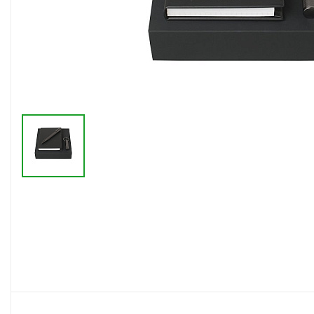
Флешки браслеты
Флешки визитки
Флешки ручки
Флешки с кристаллами
Зарядные устройства
(power bank)
Powerbank (промо)
Аккумуляторы
Molicel
Жесткие диски
Оперативная память (RAM)
З
Автомобильные зарядные
устройства для нанесения
Аксессуары для
мобильных
USB-переходники