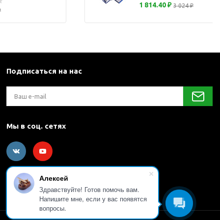
1 814.40 ₽
3 024 ₽
каны
₽
и термосы
Подписаться на нас
Мы в соц. сетях
Алексей
Здравствуйте! Готов помочь вам.
Напишите мне, если у вас появятся
вопросы.