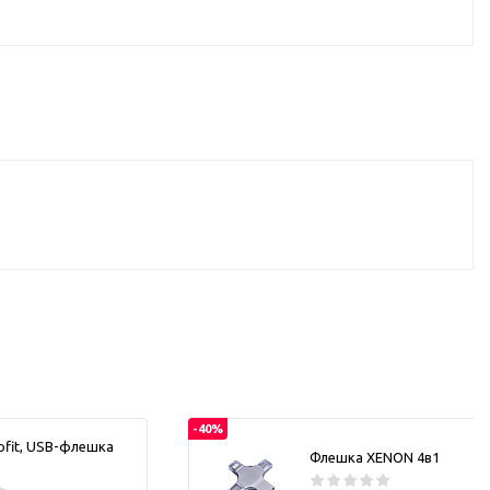
d Cup
итья
порта
ксессуары
ов
я алкоголя
я вина
я кухни
я чая и
-40%
итья
ofit, USB-флешка
Флешка XENON 4в1
ля еды