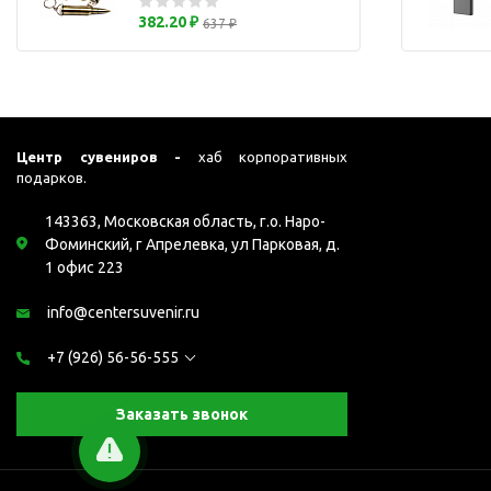
Перчатки для сенсорного
М
382.20 ₽
637 ₽
экрана
Подставки под
мобильные телефоны
Стилусы
Усилители звука
Центр сувениров -
хаб корпоративных
подарков.
Чехлы для планшетов
Чехлы для смартфонов
143363, Московская область, г.о. Наро-
Фоминский, г Апрелевка, ул Парковая, д.
Весы
1 офис 223
Мониторы
info@centersuvenir.ru
Телевидение и кино
О
Упаковка и аксессуары
+7 (926) 56-56-555
Аксессуары для ПК
Аксессуары для чистки
Заказать звонок
ПК
Веб-камеры