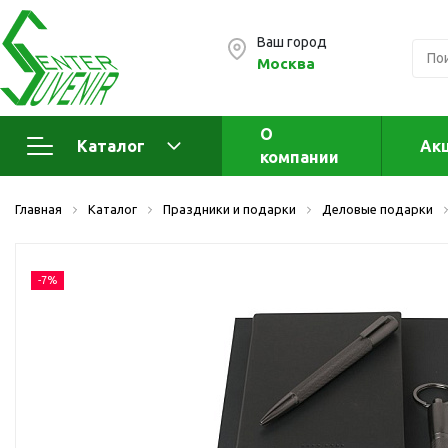
Ваш город
Москва
О
Каталог
Ак
компании
Электроника
А
Главная
Каталог
Праздники и подарки
Деловые подарки
Флеш накопители (промо)
А
а
OTG флешки
-7%
Деревянные флешки
Кожаные флешки
Металлические флешки
Флешки для нанесения
Подарочные наборы
Стеклянные флешки
Ж