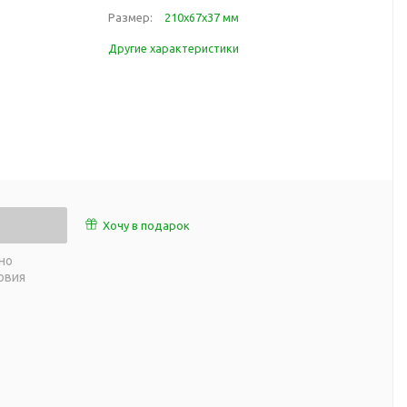
работы
Размер:
210х67х37 мм
 пляже
Обеденный перерыв
Другие характеристики
а природе
Организация рабочего
ии
места
ны
Перекус в рабочее время
а и хобби
Спорт в домашних
условиях
Товары для детей
Уютная атмосфера дома
й
Хочу в подарок
Товары с поверхностью
ля
soft-touch
но
овия
Товары с подсветкой
логотипа
 и поездов
утешествий