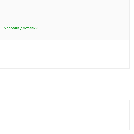
d Cup
итья
порта
Условия доставки
ксессуары
ов
я алкоголя
я вина
я кухни
я чая и
итья
ля еды