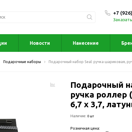
+7 (926
Заказать
С 9:00
ции
Новости
Нанесение
Бре
ксессуары
Для дома отд
Подарочные наборы
Подарочный набор Seal: ручка шариковая, ру
спорта
втомобильные
ксессуары
Для дома
Автомобильные наборы
Подарочный на
Декор
Для кузова
Другое
ручка роллер (
Для салона
Инструменты 
6,7 х 3,7, латун
мультитулы
Многофункциональные
инструменты
Искусство
Наличие:
0 шт
Фонари
Для отдыха
Розничная цена:
енские аксессуары