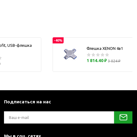
каны
и термосы
-40%
ofit, USB-флешка
Флешка XENON 4в1
1 814.40 ₽
3 024 ₽
₽
Подписаться на нас
Мы в соц. сетях