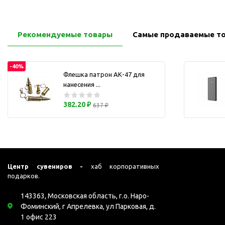
Перчатки для сенсорного
М
экрана
Подставки под
Рекомендуемые товары
Самые продаваемые т
мобильные телефоны
Стилусы
-40%
Усилители звука
Флешка патрон АК-47 для
нанесения ...
Чехлы для планшетов
Чехлы для смартфонов
382.20 ₽
637 ₽
Весы
Мониторы
Телевидение и кино
О
Упаковка и аксессуары
Центр сувениров -
хаб корпоративных
Аксессуары для ПК
подарков.
Аксессуары для чистки
143363, Московская область, г.о. Наро-
ПК
Фоминский, г Апрелевка, ул Парковая, д.
Веб-камеры
1 офис 223