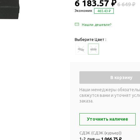
Дача и сад
6 183.57 ₽
6 649 ₽
Женские наборы
Для отдыха на
Экономия:
465.43 ₽
Женские портмоне
Для отдыха н
Нашли дешевле?
Зеркала
Для релаксац
Косметички
Для спа и сау
Выберите Цвет :
Крючки для сумок
Для творчеств
Маникюрные наборы
Игры
Платки
Пледы
Сумки женские
Для путешестви
В корзину
Украшения
Аксессуары д
путешествий
Часы наручные женские
Наши менеджеры обязатель
свяжутся вами и уточнят усл
Для активных
онты
заказа.
путешествий
Дождевики
Для самолетов
Зонты-трости
Уточнить наличие
Наборы для п
Наборы с зонтами
Для спорта
СДЭК (СДЭК (курьер))
Складные зонты
1-2 дня —
1 066.75 ₽