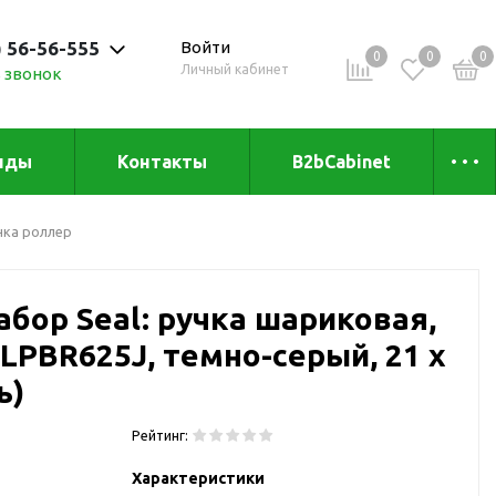
) 56-56-555
Войти
0
0
0
Личный кабинет
 звонок
 до 20:00
нды
Контакты
B2bCabinet
ыха и
Коллекции
чка роллер
«Зеленая» серия
Товары из бамбука
бор Seal: ручка шариковая,
Товары из
переработанных
LPBR625J, темно-серый, 21 х
материалов
и
ь)
Товары из растительного
сырья
Рейтинг:
Товары для сублимации
Характеристики
Товары для удалённой