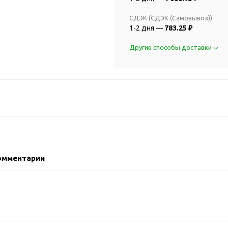
2018 FIFA Worl
ичные аксессуары
Russia™
СДЭК (СДЭК (Самовывоз))
Аксессуары в русском
Емкости для п
1-2 дня —
783.25 ₽
стиле
Наборы для с
Аксессуары для одежды
Другие способы доставки
Спортивные а
и обуви
Товары для
Брелоки
болельщиков
Визитницы и ключницы
Товары для
Гигиенические средства
велосипедист
Для курения
Кухня и посуда
Значки
Аксессуары дл
Кошельки и монетницы
Аксессуары дл
омментарии
Обложки для паспорта
Аксессуары дл
Очки
Аксессуары дл
Религиозные подарки
кофе
Ремешки на шею
Емкости для п
Таблетницы
Контейнеры д