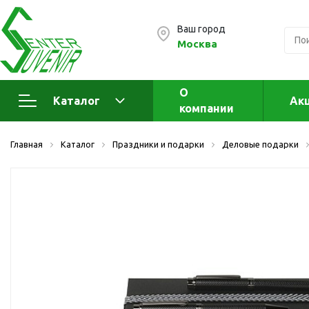
Ваш город
Москва
О
Каталог
Ак
компании
Электроника
А
Главная
Каталог
Праздники и подарки
Деловые подарки
Флеш накопители (промо)
А
а
OTG флешки
Деревянные флешки
Кожаные флешки
Металлические флешки
Флешки для нанесения
Подарочные наборы
Стеклянные флешки
Ж