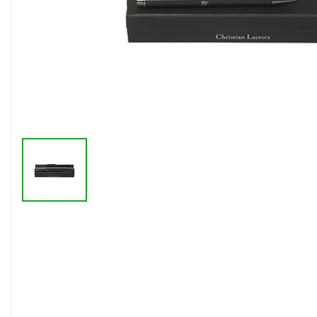
Флешки браслеты
Флешки визитки
Флешки ручки
Флешки с кристаллами
Зарядные устройства
(power bank)
Powerbank (промо)
Аккумуляторы
Molicel
Жесткие диски
Оперативная память (RAM)
З
Автомобильные зарядные
устройства для нанесения
Аксессуары для
мобильных
USB-переходники