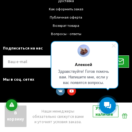
Доставка
Как оформить заказ
Публичная оферта
Возврат товара
Вопросы - ответы
Подписаться на нас
Алексей
Здравствуйте! Готов помочь
вам. Напишите мне, если у
Мы в соц. сетях
вас появятся вопросы.
Уточнить
Наши менеджеры
В
наличие
обязательно свяжутся вами
Разработка и внедрение решений на 1С-Битрикс
корзину
и уточнят условия заказа.
Быстро с 1С-Битрикс