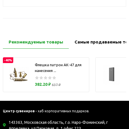
Рекомендуемые товары
Самые продаваемые то
-40%
Флешка патрон АК-47 для
нанесения ...
з
382.20 ₽
637 ₽
Центр сувениров -
хаб корпоративных подарков.
143363, Московская область, г.о. Наро-Фоминский, г
Апрелевка, ул Парковая, д. 1 офис 223