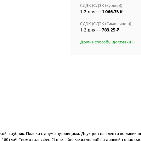
2018 FIFA Worl
ичные аксессуары
СДЭК (СДЭК (курьер))
Russia™
1-2 дня —
1 066.75 ₽
Аксессуары в русском
Емкости для п
стиле
СДЭК (СДЭК (Самовывоз))
Наборы для с
Аксессуары для одежды
1-2 дня —
783.25 ₽
Спортивные а
и обуви
Другие способы доставки
Товары для
Брелоки
болельщиков
Визитницы и ключницы
Товары для
Гигиенические средства
велосипедист
Для курения
Кухня и посуда
Значки
Аксессуары дл
Кошельки и монетницы
Аксессуары дл
Обложки для паспорта
Аксессуары дл
Очки
Аксессуары дл
Религиозные подарки
кофе
Ремешки на шею
Емкости для п
ой в рубчик. Планка с двумя пуговицами. Двухцветная лента по линии 
Таблетницы
Контейнеры д
160 г/м². Термотрансфер (1 цвет (белые изделия)) на данный товар р