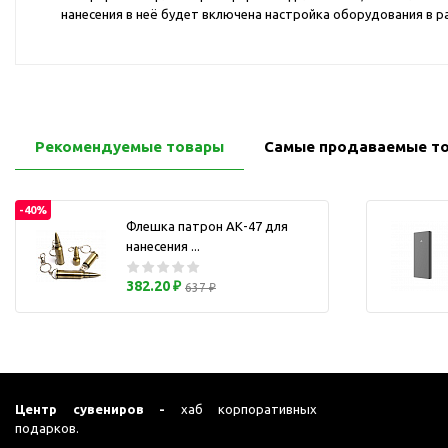
Перчатки для сенсорного
нанесения в неё будет включена настройка оборудования в ра
М
экрана
Подставки под
мобильные телефоны
Стилусы
Усилители звука
Рекомендуемые товары
Самые продаваемые т
Чехлы для планшетов
Чехлы для смартфонов
-40%
Флешка патрон АК-47 для
Весы
нанесения ...
Мониторы
Телевидение и кино
382.20 ₽
637 ₽
О
Упаковка и аксессуары
Аксессуары для ПК
Аксессуары для чистки
ПК
Центр сувениров -
хаб корпоративных
Веб-камеры
подарков.