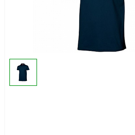
Флешки браслеты
Флешки визитки
Флешки ручки
Флешки с кристаллами
Зарядные устройства
(power bank)
Powerbank (промо)
Аккумуляторы
Molicel
Жесткие диски
Оперативная память (RAM)
З
Автомобильные зарядные
устройства для нанесения
Аксессуары для
мобильных
USB-переходники