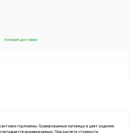
d Cup
итья
порта
ксессуары
Условия доставки
ов
я алкоголя
я вина
я кухни
я чая и
итья
окантовки горловины. Гравированные пуговицы в цвет изделия.
ля еды
ассчитывается индивидуально. При расчете стоимости