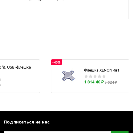
каны
и термосы
-40%
ofit, USB-флешка
Флешка XENON 4в1
1 814.40 ₽
3 024 ₽
₽
Подписаться на нас