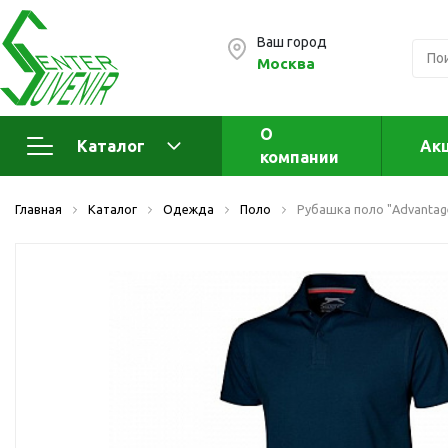
Ваш город
Москва
О
Каталог
Ак
компании
Электроника
А
Главная
Каталог
Одежда
Поло
Рубашка поло "Advantag
Флеш накопители (промо)
А
а
OTG флешки
Деревянные флешки
Кожаные флешки
Металлические флешки
Флешки для нанесения
Подарочные наборы
Стеклянные флешки
Ж