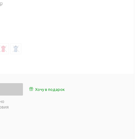
 ₽
работы
 пляже
Обеденный перерыв
а природе
Организация рабочего
ии
места
ны
Перекус в рабочее время
а и хобби
Спорт в домашних
условиях
Товары для детей
Уютная атмосфера дома
й
Товары с поверхностью
ля
soft-touch
Хочу в подарок
Товары с подсветкой
но
логотипа
овия
 и поездов
утешествий