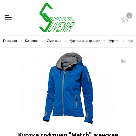
0
Главная
Каталог
Одежда
Куртки и ветровки
Куртки
Курт
Куртка софтшел "Match" женская