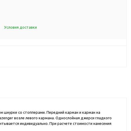
d Cup
итья
порта
Условия доставки
ксессуары
ов
я алкоголя
я вина
я кухни
я чая и
 шнурке со стопперами. Передний карман и карман на
lazenger возле левого кармана. Однослойная джерси гладкого
итья
читывается индивидуально. При расчете стоимости нанесения
ля еды