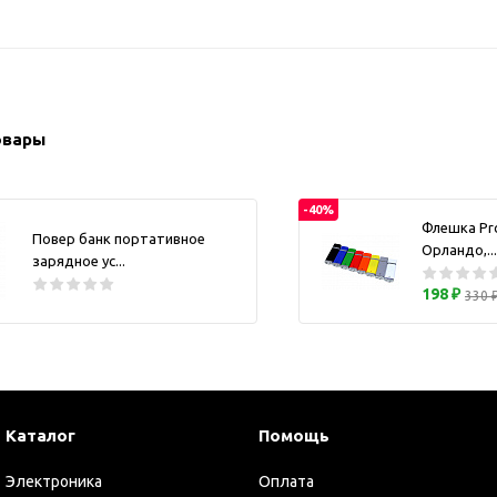
ужские аксессуары
Кружки и ста
Барсетки и несессеры
Посуда
Мужские наборы
Термокружки 
Наборы с визитницей
овары
Одежда
Органайзеры
Портмоне
-40%
Флешка Pr
Повер банк портативное
Хьюмидоры
Орландо,...
зарядное ус...
Часы наручные мужские
198 ₽
330 
Шкатулки для часов
фисные аксессуары
Блокноты и записные
книжки
Держатели для бейджа
Каталог
Помощь
Ежедневники
Электроника
Оплата
Канцелярские товары