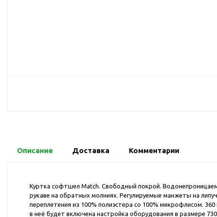
USB-хабы
Л
Аксессуары для селфи
Аудио сплиттеры
Держатели для
мобильных телефонов
Кабели для мобильных
телефонов
Кошельки-накладки для
мобильных телефонов
Линзы для телефона
Моноподы
Наборы мобильных
Описание
Доставка
Комментарии
аксессуаров
Настольные зарядные
устройства
Куртка софтшел Match. Свободный покрой. Водонепроницаем
рукаве на обратных молниях. Регулируемые манжеты на липучк
Органайзеры для
переплетения из 100% полиэстера со 100% микрофлисом. 360 
проводов
в неё будет включена настройка оборудования в размере 7300