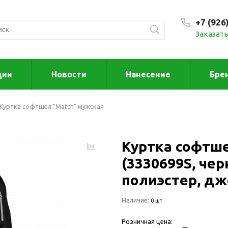
+7 (926
Заказать
С 9:00
ции
Новости
Нанесение
Бре
ксессуары
Для дома отд
Куртка софтшел "Match" мужская
спорта
втомобильные
ксессуары
Для дома
Автомобильные наборы
Куртка софтше
Декор
Для кузова
Другое
(3330699S, чер
Для салона
Инструменты 
полиэстер, дж
мультитулы
Многофункциональные
инструменты
Искусство
Наличие:
0 шт
Фонари
Для отдыха
Розничная цена:
енские аксессуары