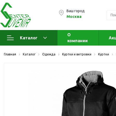
Ваш город
Москва
О
Каталог
Ак
компании
Электроника
А
Главная
Каталог
Одежда
Куртки и ветровки
Куртки
Флеш накопители (промо)
А
а
OTG флешки
Деревянные флешки
Кожаные флешки
Металлические флешки
Флешки для нанесения
Подарочные наборы
Стеклянные флешки
Ж