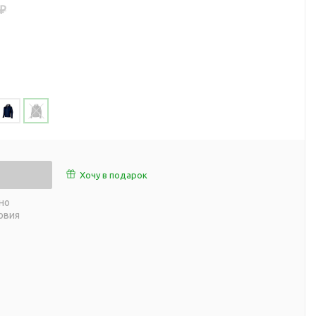
 ₽
работы
 пляже
Обеденный перерыв
а природе
Организация рабочего
ии
места
ны
Перекус в рабочее время
а и хобби
Спорт в домашних
условиях
Товары для детей
Уютная атмосфера дома
й
Хочу в подарок
Товары с поверхностью
ля
soft-touch
но
овия
Товары с подсветкой
логотипа
 и поездов
утешествий