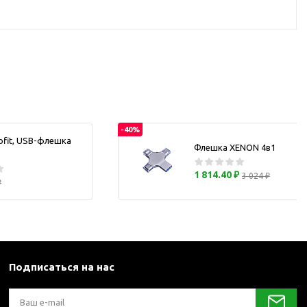
каны
и термосы
-40%
ofit, USB-флешка
Флешка XENON 4в1
1 814.40 ₽
3 024 ₽
₽
Подписаться на нас