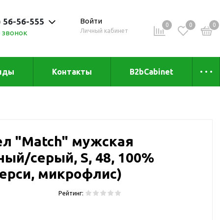
) 56-56-555
Войти
0
0
0
Личный кабинет
 звонок
 до 20:00
нды
Контакты
B2bCabinet
ыха и
Коллекции
«Зеленая» серия
Товары из бамбука
л "Match" мужская
Товары из
переработанных
ный/серый, S, 48, 100%
материалов
и
ерси, микрофлис)
Товары из растительного
сырья
Рейтинг:
Товары для сублимации
Товары для удалённой