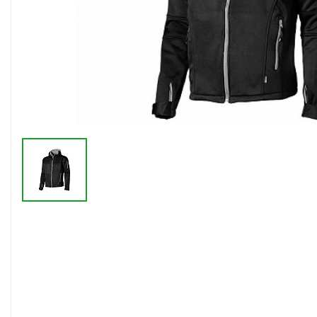
Флешки браслеты
Флешки визитки
Флешки ручки
Флешки с кристаллами
Зарядные устройства
(power bank)
Powerbank (промо)
Аккумуляторы
Molicel
Жесткие диски
Оперативная память (RAM)
З
Автомобильные зарядные
устройства для нанесения
Аксессуары для
мобильных
USB-переходники