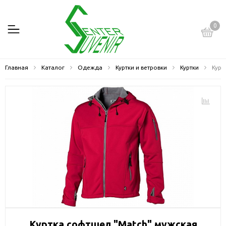
0
Главная
Каталог
Одежда
Куртки и ветровки
Куртки
Курт
Куртка софтшел "Match" мужская