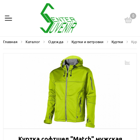
0
Главная
Каталог
Одежда
Куртки и ветровки
Куртки
Курт
Куртка софтшел "Match" мужская