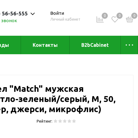
) 56-56-555
Войти
0
0
0
Личный кабинет
 звонок
 до 20:00
нды
Контакты
B2bCabinet
ыха и
Коллекции
«Зеленая» серия
Товары из бамбука
л "Match" мужская
Товары из
переработанных
етло-зеленый/серый, M, 50,
материалов
и
р, джерси, микрофлис)
Товары из растительного
сырья
Рейтинг:
Товары для сублимации
Товары для удалённой