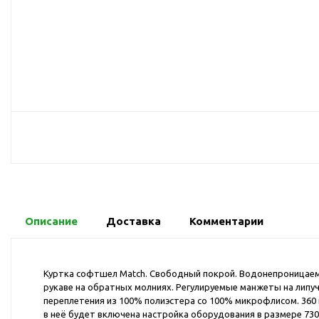
USB-хабы
Л
Аксессуары для селфи
Аудио сплиттеры
Держатели для
мобильных телефонов
Кабели для мобильных
телефонов
Кошельки-накладки для
мобильных телефонов
Линзы для телефона
Моноподы
Наборы мобильных
Описание
Доставка
Комментарии
аксессуаров
Настольные зарядные
устройства
Куртка софтшел Match. Свободный покрой. Водонепроницаем
рукаве на обратных молниях. Регулируемые манжеты на липучк
Органайзеры для
переплетения из 100% полиэстера со 100% микрофлисом. 360 
проводов
в неё будет включена настройка оборудования в размере 7300