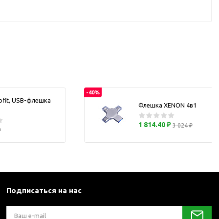
каны
и термосы
-40%
ofit, USB-флешка
Флешка XENON 4в1
1 814.40 ₽
3 024 ₽
₽
Подписаться на нас