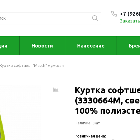
+7 (926
Заказать
С 9:00
ции
Новости
Нанесение
Бре
ксессуары
Для дома отд
Куртка софтшел "Match" мужская
спорта
втомобильные
ксессуары
Для дома
Автомобильные наборы
Куртка софтше
Декор
Для кузова
Другое
(3330664M, св
Для салона
Инструменты 
100% полиэсте
мультитулы
Многофункциональные
инструменты
Искусство
Наличие:
0 шт
Фонари
Для отдыха
Розничная цена:
енские аксессуары