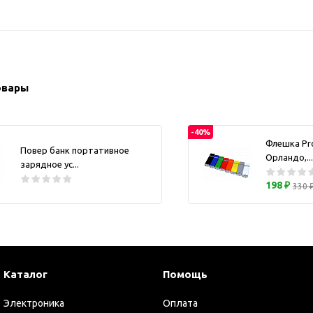
ужские аксессуары
Кружки и ста
Барсетки и несессеры
Посуда
Мужские наборы
Термокружки 
Наборы с визитницей
овары
Одежда
Органайзеры
Портмоне
-40%
Флешка Pr
Повер банк портативное
Хьюмидоры
Орландо,...
зарядное ус...
Часы наручные мужские
198 ₽
330 
Шкатулки для часов
фисные аксессуары
Блокноты и записные
книжки
Держатели для бейджа
Каталог
Помощь
Ежедневники
Электроника
Оплата
Канцелярские товары