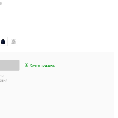
 ₽
работы
 пляже
Обеденный перерыв
а природе
Организация рабочего
ии
места
ны
Перекус в рабочее время
а и хобби
Спорт в домашних
условиях
Товары для детей
Уютная атмосфера дома
й
Хочу в подарок
Товары с поверхностью
ля
soft-touch
но
овия
Товары с подсветкой
логотипа
 и поездов
утешествий