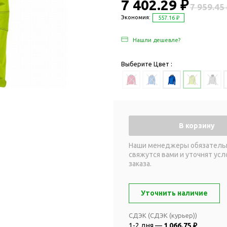
Дача и сад
7 402.29 ₽
7 959.45
Женские наборы
Для отдыха на
Экономия:
557.16 ₽
Женские портмоне
Для отдыха н
Нашли дешевле?
Зеркала
Для релаксац
Косметички
Для спа и сау
Выберите Цвет :
Крючки для сумок
Для творчеств
Маникюрные наборы
Игры
Платки
Пледы
Сумки женские
Для путешестви
В корзину
Украшения
Аксессуары д
путешествий
Часы наручные женские
Наши менеджеры обязатель
свяжутся вами и уточнят усл
Для активных
онты
заказа.
путешествий
Дождевики
Для самолетов
Зонты-трости
Уточнить наличие
Наборы для п
Наборы с зонтами
Для спорта
СДЭК (СДЭК (курьер))
Складные зонты
1-2 дня —
1 066.75 ₽