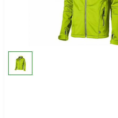
Флешки браслеты
Флешки визитки
Флешки ручки
Флешки с кристаллами
Зарядные устройства
(power bank)
Powerbank (промо)
Аккумуляторы
Molicel
Жесткие диски
Оперативная память (RAM)
З
Автомобильные зарядные
устройства для нанесения
Аксессуары для
мобильных
USB-переходники