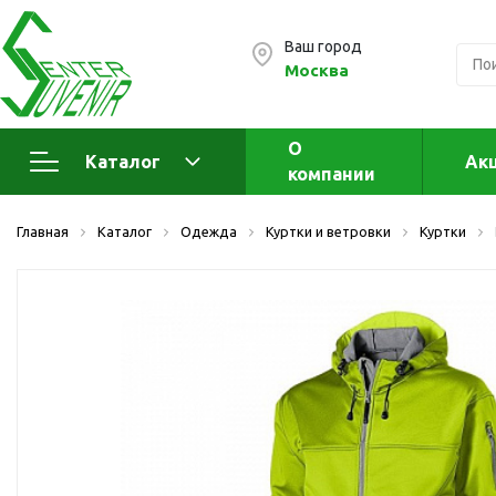
Ваш город
Москва
О
Каталог
Ак
компании
Электроника
А
Главная
Каталог
Одежда
Куртки и ветровки
Куртки
Флеш накопители (промо)
А
а
OTG флешки
Деревянные флешки
Кожаные флешки
Металлические флешки
Флешки для нанесения
Подарочные наборы
Стеклянные флешки
Ж