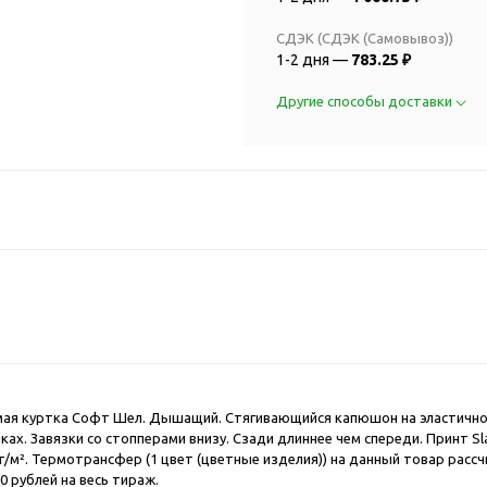
2018 FIFA Worl
ичные аксессуары
Russia™
СДЭК (СДЭК (Самовывоз))
Аксессуары в русском
Емкости для п
1-2 дня —
783.25 ₽
стиле
Наборы для с
Аксессуары для одежды
Другие способы доставки
Спортивные а
и обуви
Товары для
Брелоки
болельщиков
Визитницы и ключницы
Товары для
Гигиенические средства
велосипедист
Для курения
Кухня и посуда
Значки
Аксессуары дл
Кошельки и монетницы
Аксессуары дл
Обложки для паспорта
Аксессуары дл
Очки
Аксессуары дл
Религиозные подарки
кофе
ая куртка Софт Шел. Дышащий. Стягивающийся капюшон на эластичном
ах. Завязки со стопперами внизу. Сзади длиннее чем спереди. Принт S
Ремешки на шею
Емкости для п
г/м². Термотрансфер (1 цвет (цветные изделия)) на данный товар расс
Таблетницы
Контейнеры д
 рублей на весь тираж.