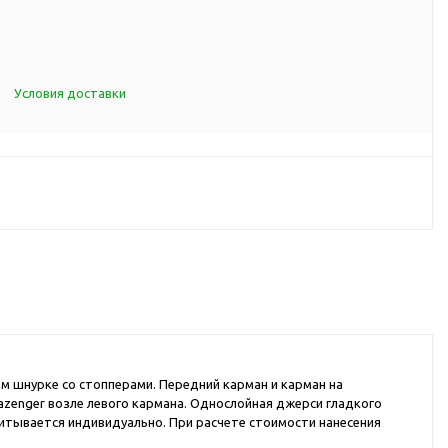
d Cup
итья
порта
Условия доставки
ксессуары
ов
я алкоголя
я вина
я кухни
я чая и
 шнурке со стопперами. Передний карман и карман на
lazenger возле левого кармана. Однослойная джерси гладкого
итья
читывается индивидуально. При расчете стоимости нанесения
ля еды