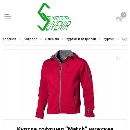
0
Главная
Каталог
Одежда
Куртки и ветровки
Куртки
Курт
Куртка софтшел "Match" мужская