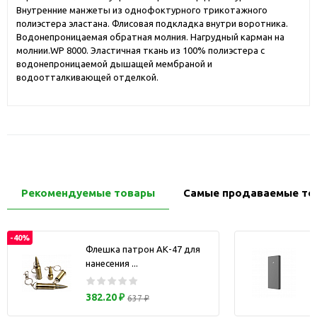
Внутренние манжеты из однофоктурного трикотажного
полиэстера эластана. Флисовая подкладка внутри воротника.
Водонепроницаемая обратная молния. Нагрудный карман на
молнии.WP 8000. Эластичная ткань из 100% полиэстера с
водонепроницаемой дышащей мембраной и
водоотталкивающей отделкой.
Рекомендуемые товары
Самые продаваемые то
-40%
Флешка патрон АК-47 для
нанесения ...
з
382.20 ₽
637 ₽