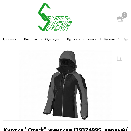
0
Главная
Каталог
Одежда
Куртки и ветровки
Куртки
Курт
Куртка "Ozark" женская (3932499S, черный/