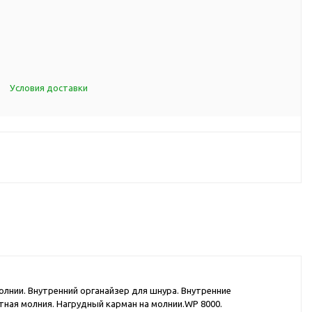
d Cup
итья
порта
ксессуары
Условия доставки
ов
я алкоголя
я вина
я кухни
я чая и
итья
олнии. Внутренний органайзер для шнура. Внутренние
ная молния. Нагрудный карман на молнии.WP 8000.
ля еды