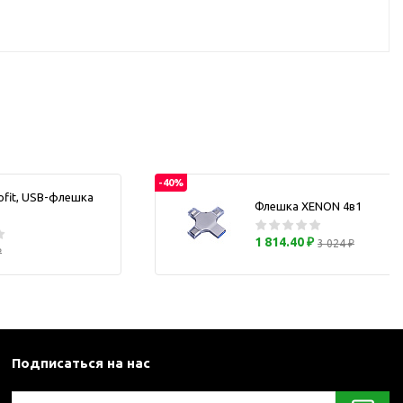
каны
и термосы
-40%
ofit, USB-флешка
Флешка XENON 4в1
1 814.40 ₽
3 024 ₽
₽
Подписаться на нас