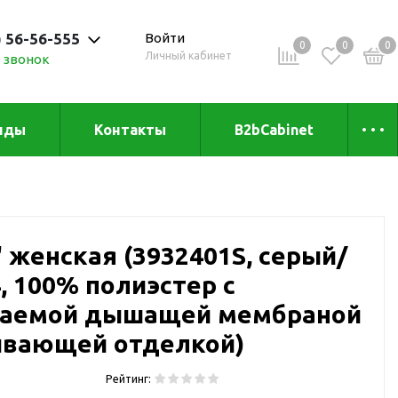
) 56-56-555
Войти
0
0
0
Личный кабинет
 звонок
 до 20:00
нды
Контакты
B2bCabinet
ыха и
Коллекции
«Зеленая» серия
Товары из бамбука
" женская (3932401S, серый/
Товары из
переработанных
4, 100% полиэстер с
материалов
и
цаемой дышащей мембраной
Товары из растительного
ивающей отделкой)
сырья
Товары для сублимации
Рейтинг:
Товары для удалённой