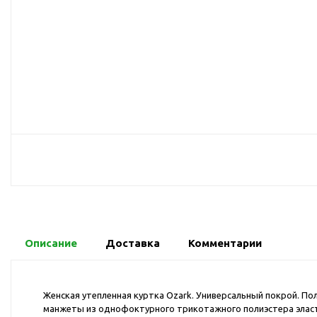
USB-хабы
Л
Аксессуары для селфи
Аудио сплиттеры
Держатели для
мобильных телефонов
Кабели для мобильных
телефонов
Кошельки-накладки для
мобильных телефонов
Линзы для телефона
Моноподы
Наборы мобильных
аксессуаров
Описание
Доставка
Комментарии
Настольные зарядные
устройства
Органайзеры для
Женская утепленная куртка Ozark. Универсальный покрой. По
проводов
манжеты из однофоктурного трикотажного полиэстера эласта