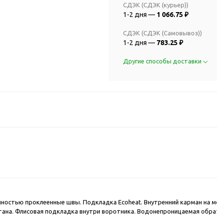
2018 FIFA Worl
СДЭК (СДЭК (курьер))
ичные аксессуары
Russia™
1-2 дня —
1 066.75 ₽
Аксессуары в русском
Емкости для п
стиле
СДЭК (СДЭК (Самовывоз))
Наборы для с
1-2 дня —
783.25 ₽
Аксессуары для одежды
Спортивные а
и обуви
Другие способы доставки
Товары для
Брелоки
болельщиков
Визитницы и ключницы
Товары для
Гигиенические средства
велосипедист
Для курения
Кухня и посуда
Значки
Аксессуары дл
Кошельки и монетницы
Аксессуары дл
Обложки для паспорта
Аксессуары дл
Очки
Аксессуары дл
Религиозные подарки
кофе
Ремешки на шею
Емкости для п
лностью проклеенные швы. Подкладка Ecoheat. Внутренний карман на м
Таблетницы
на. Флисовая подкладка внутри воротника. Водонепроницаемая обрат
Контейнеры д