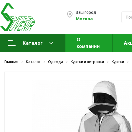
Ваш город
Москва
О
Каталог
Ак
компании
Электроника
А
Главная
Каталог
Одежда
Куртки и ветровки
Куртки
Флеш накопители (промо)
А
а
OTG флешки
Деревянные флешки
Кожаные флешки
Металлические флешки
Флешки для нанесения
Подарочные наборы
Стеклянные флешки
Ж