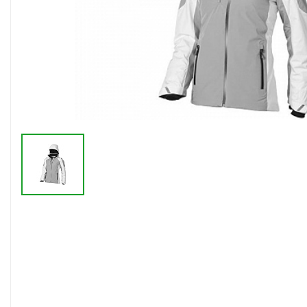
Флешки браслеты
Флешки визитки
Флешки ручки
Флешки с кристаллами
Зарядные устройства
(power bank)
Powerbank (промо)
Аккумуляторы
Molicel
Жесткие диски
Оперативная память (RAM)
З
Автомобильные зарядные
устройства для нанесения
Аксессуары для
мобильных
USB-переходники