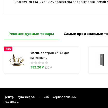
Эластичная ткань из 100% полиэстера с водонепроницаемо
Перчатки для сенсорного
М
экрана
Подставки под
мобильные телефоны
Стилусы
Рекомендуемые товары
Самые продаваемые т
Усилители звука
Чехлы для планшетов
Чехлы для смартфонов
-40%
Флешка патрон АК-47 для
Весы
нанесения ...
Мониторы
382.20 ₽
637 ₽
Телевидение и кино
О
Упаковка и аксессуары
Аксессуары для ПК
Аксессуары для чистки
ПК
Центр сувениров -
хаб корпоративных
подарков.
Веб-камеры