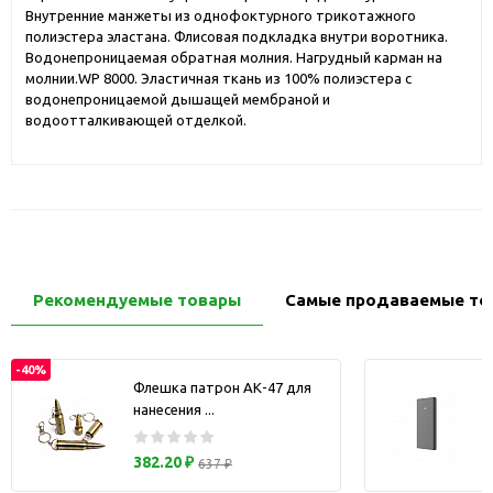
Внутренние манжеты из однофоктурного трикотажного
полиэстера эластана. Флисовая подкладка внутри воротника.
Водонепроницаемая обратная молния. Нагрудный карман на
молнии.WP 8000. Эластичная ткань из 100% полиэстера с
водонепроницаемой дышащей мембраной и
водоотталкивающей отделкой.
Рекомендуемые товары
Самые продаваемые то
-40%
Флешка патрон АК-47 для
нанесения ...
з
382.20 ₽
637 ₽