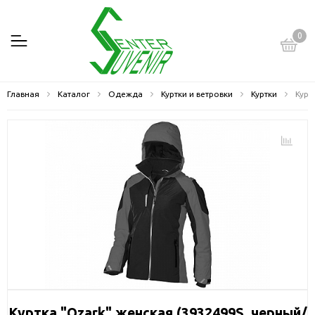
0
Главная
Каталог
Одежда
Куртки и ветровки
Куртки
Курт
Куртка "Ozark" женская (3932499S, черный/