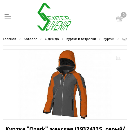
0
Главная
Каталог
Одежда
Куртки и ветровки
Куртки
Курт
Куртка "Ozark" женская (3932433S, серый/