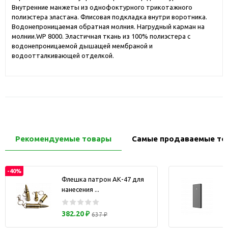
Внутренние манжеты из однофоктурного трикотажного
полиэстера эластана. Флисовая подкладка внутри воротника.
Водонепроницаемая обратная молния. Нагрудный карман на
молнии.WP 8000. Эластичная ткань из 100% полиэстера с
водонепроницаемой дышащей мембраной и
водоотталкивающей отделкой.
Рекомендуемые товары
Самые продаваемые то
-40%
Флешка патрон АК-47 для
нанесения ...
з
382.20 ₽
637 ₽