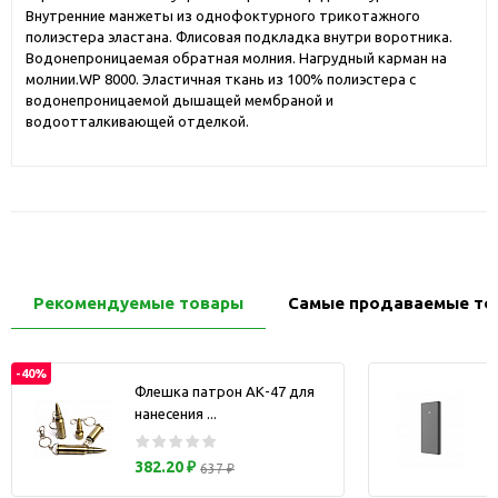
Внутренние манжеты из однофоктурного трикотажного
полиэстера эластана. Флисовая подкладка внутри воротника.
Водонепроницаемая обратная молния. Нагрудный карман на
молнии.WP 8000. Эластичная ткань из 100% полиэстера с
водонепроницаемой дышащей мембраной и
водоотталкивающей отделкой.
Рекомендуемые товары
Самые продаваемые то
-40%
Флешка патрон АК-47 для
нанесения ...
з
382.20 ₽
637 ₽