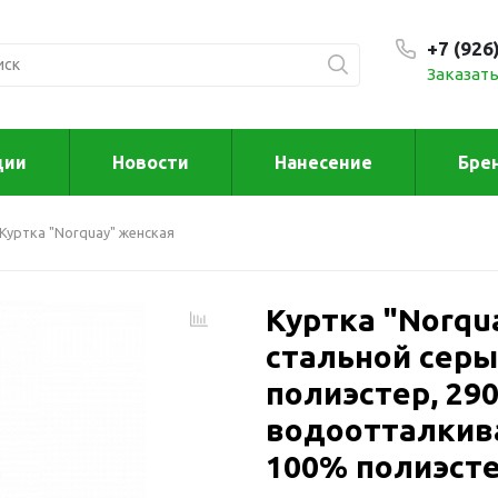
+7 (926
Заказать
С 9:00
ции
Новости
Нанесение
Бре
ксессуары
Для дома отд
Куртка "Norquay" женская
спорта
втомобильные
ксессуары
Для дома
Автомобильные наборы
Куртка "Norqu
Декор
Для кузова
Другое
стальной серы
Для салона
Инструменты 
полиэстер, 29
мультитулы
Многофункциональные
водоотталкив
инструменты
Искусство
100% полиэсте
Фонари
Для отдыха
енские аксессуары