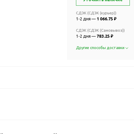
2018 FIFA Worl
ичные аксессуары
Russia™
Аксессуары в русском
СДЭК (СДЭК (курьер))
Емкости для п
1-2 дня —
1 066.75 ₽
стиле
Наборы для с
Аксессуары для одежды
СДЭК (СДЭК (Самовывоз))
Спортивные а
и обуви
1-2 дня —
783.25 ₽
Товары для
Брелоки
Другие способы доставки
болельщиков
Визитницы и ключницы
Товары для
Гигиенические средства
велосипедист
Для курения
Кухня и посуда
Значки
Аксессуары дл
Кошельки и монетницы
Аксессуары дл
Обложки для паспорта
Аксессуары дл
Очки
Аксессуары дл
Религиозные подарки
кофе
Ремешки на шею
Емкости для п
Таблетницы
Контейнеры д