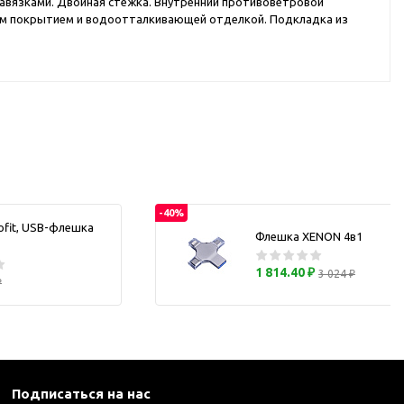
 завязками. Двойная стежка. Внутренний противоветровой
каны
ким покрытием и водоотталкивающей отделкой. Подкладка из
и термосы
-40%
ofit, USB-флешка
Флешка XENON 4в1
1 814.40 ₽
3 024 ₽
₽
Подписаться на нас