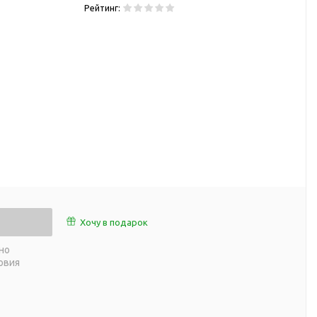
Рейтинг:
работы
 пляже
Обеденный перерыв
а природе
Организация рабочего
ии
места
ны
Перекус в рабочее время
а и хобби
Спорт в домашних
условиях
Товары для детей
Уютная атмосфера дома
й
Товары с поверхностью
ля
soft-touch
Товары с подсветкой
Хочу в подарок
логотипа
но
 и поездов
овия
утешествий