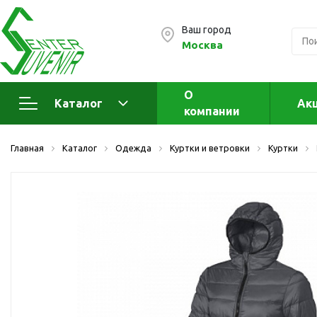
Ваш город
Москва
О
Каталог
Ак
компании
Электроника
А
Главная
Каталог
Одежда
Куртки и ветровки
Куртки
Флеш накопители (промо)
А
а
OTG флешки
Деревянные флешки
Кожаные флешки
Металлические флешки
Флешки для нанесения
Подарочные наборы
Стеклянные флешки
Ж