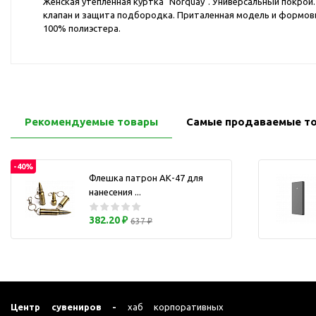
Женская утепленная куртка "Norquay". Универсальный покрой
Перчатки для сенсорного
М
клапан и защита подбородка. Приталенная модель и формов
экрана
100% полиэстера.
Подставки под
мобильные телефоны
Стилусы
Усилители звука
Чехлы для планшетов
Рекомендуемые товары
Самые продаваемые т
Чехлы для смартфонов
Весы
-40%
Флешка патрон АК-47 для
Мониторы
нанесения ...
Телевидение и кино
О
382.20 ₽
Упаковка и аксессуары
637 ₽
Аксессуары для ПК
Аксессуары для чистки
ПК
Веб-камеры
Центр сувениров -
хаб корпоративных