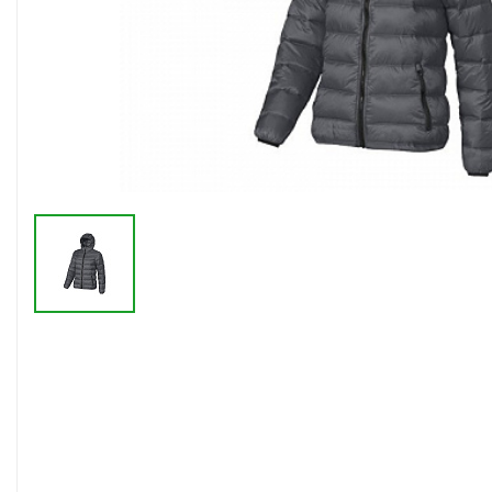
Флешки браслеты
Флешки визитки
Флешки ручки
Флешки с кристаллами
Зарядные устройства
(power bank)
Powerbank (промо)
Аккумуляторы
Molicel
Жесткие диски
Оперативная память (RAM)
З
Автомобильные зарядные
устройства для нанесения
Аксессуары для
мобильных
USB-переходники