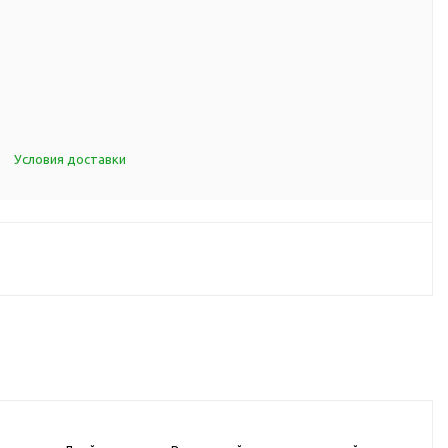
d Cup
итья
порта
ксессуары
Условия доставки
ов
я алкоголя
я вина
я кухни
я чая и
итья
ля еды