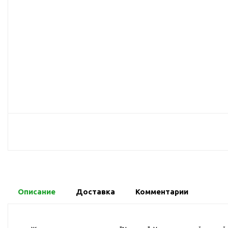
USB-хабы
Л
Аксессуары для селфи
Аудио сплиттеры
Держатели для
мобильных телефонов
Кабели для мобильных
телефонов
Кошельки-накладки для
мобильных телефонов
Линзы для телефона
Моноподы
Наборы мобильных
аксессуаров
Настольные зарядные
Описание
Доставка
Комментарии
устройства
Органайзеры для
проводов