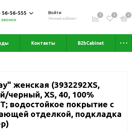
) 56-56-555
Войти
0
0
0
Личный кабинет
 звонок
 до 20:00
нды
Контакты
B2bCabinet
ыха и
Коллекции
«Зеленая» серия
Товары из бамбука
ay" женская (3932292XS,
Товары из
переработанных
й/черный, XS, 40, 100%
материалов
и
0Т; водостойкое покрытие с
Товары из растительного
ающей отделкой, подкладка
сырья
Товары для сублимации
р)
Товары для удалённой