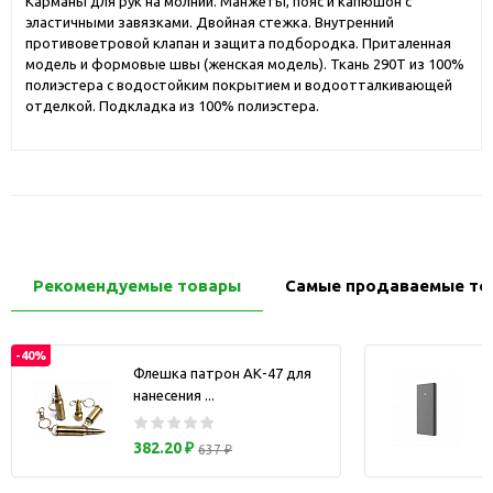
Карманы для рук на молнии. Манжеты, пояс и капюшон с
эластичными завязками. Двойная стежка. Внутренний
противоветровой клапан и защита подбородка. Приталенная
модель и формовые швы (женская модель). Ткань 290Т из 100%
полиэстера с водостойким покрытием и водоотталкивающей
отделкой. Подкладка из 100% полиэстера.
Рекомендуемые товары
Самые продаваемые то
-40%
Флешка патрон АК-47 для
нанесения ...
з
382.20 ₽
637 ₽