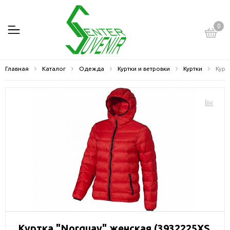
0
Главная
Каталог
Одежда
Куртки и ветровки
Куртки
Курт
Куртка "Norquay" женская (3932225XS,