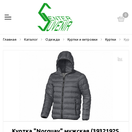
0
Главная
Каталог
Одежда
Куртки и ветровки
Куртки
Курт
Куртка "Norquay" мужская (3932192S,