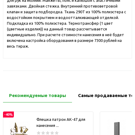
для рук на молнии. Манжеты, пояс и капюшон с эластичными
завязками. Двойная стежка. Внутренний противоветровой
клапан и защита подбородка. Ткань 290Т из 100% полиэстера с
водостойким покрытием и водоотталкивающей отделкой.
Подкладка из 100% полиэстера. Термотрансфер (1 цвет
(цветные изделия)) на данный товар рассчитывается
индивидуально. При расчете стоимости нанесения в неё будет
включена настройка оборудования в размере 7300 рублей на
весь тираж.
Рекомендуемые товары
Самые продаваемые то
-40%
Флешка патрон АК-47 для
нанесения ...
з