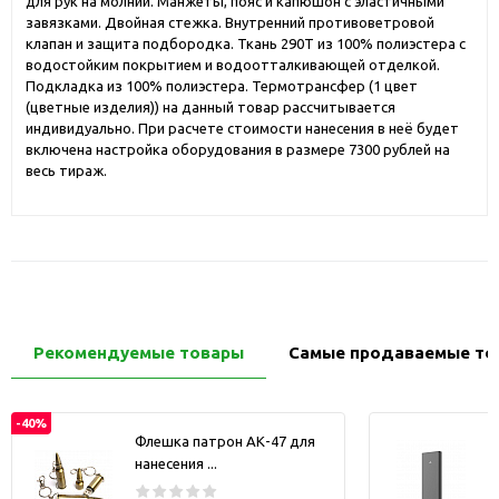
для рук на молнии. Манжеты, пояс и капюшон с эластичными
завязками. Двойная стежка. Внутренний противоветровой
клапан и защита подбородка. Ткань 290Т из 100% полиэстера с
водостойким покрытием и водоотталкивающей отделкой.
Подкладка из 100% полиэстера. Термотрансфер (1 цвет
(цветные изделия)) на данный товар рассчитывается
индивидуально. При расчете стоимости нанесения в неё будет
включена настройка оборудования в размере 7300 рублей на
весь тираж.
Рекомендуемые товары
Самые продаваемые то
-40%
Флешка патрон АК-47 для
нанесения ...
з