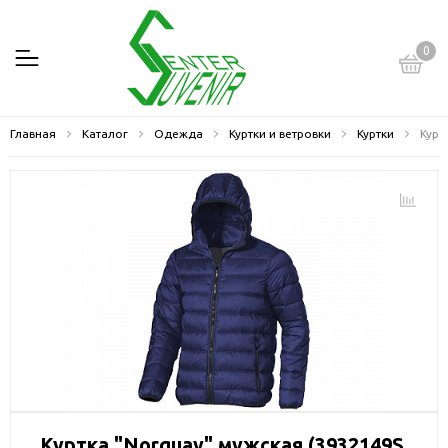
0
Главная
Каталог
Одежда
Куртки и ветровки
Куртки
Курт
Куртка "Norquay" мужская (3932149S,