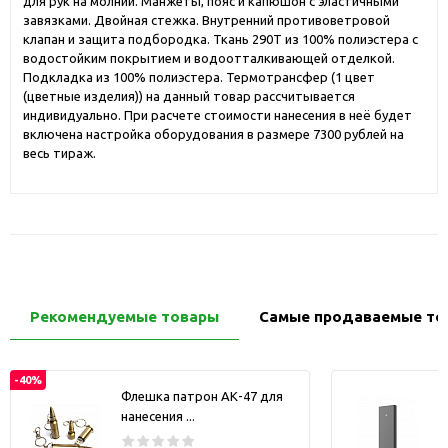
для рук на молнии. Манжеты, пояс и капюшон с эластичными
завязками. Двойная стежка. Внутренний противоветровой
клапан и защита подбородка. Ткань 290Т из 100% полиэстера с
водостойким покрытием и водоотталкивающей отделкой.
Подкладка из 100% полиэстера. Термотрансфер (1 цвет
(цветные изделия)) на данный товар рассчитывается
индивидуально. При расчете стоимости нанесения в неё будет
включена настройка оборудования в размере 7300 рублей на
весь тираж.
Рекомендуемые товары
Самые продаваемые то
-40%
Флешка патрон АК-47 для
нанесения ...
з