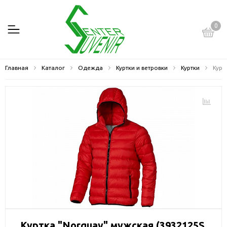
0
Главная
Каталог
Одежда
Куртки и ветровки
Куртки
Курт
Куртка "Norquay" мужская (3932125S,