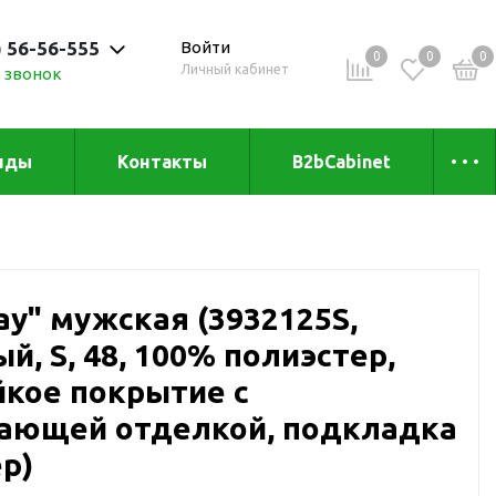
) 56-56-555
Войти
0
0
0
Личный кабинет
 звонок
 до 20:00
нды
Контакты
B2bCabinet
ыха и
Коллекции
«Зеленая» серия
Товары из бамбука
ay" мужская (3932125S,
Товары из
переработанных
, S, 48, 100% полиэстер,
материалов
и
йкое покрытие с
Товары из растительного
ающей отделкой, подкладка
сырья
Товары для сублимации
р)
Товары для удалённой