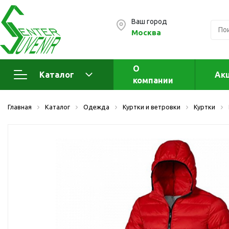
Ваш город
Москва
О
Каталог
Ак
компании
Электроника
А
Главная
Каталог
Одежда
Куртки и ветровки
Куртки
Флеш накопители (промо)
А
а
OTG флешки
Деревянные флешки
Кожаные флешки
Металлические флешки
Флешки для нанесения
Подарочные наборы
Стеклянные флешки
Ж