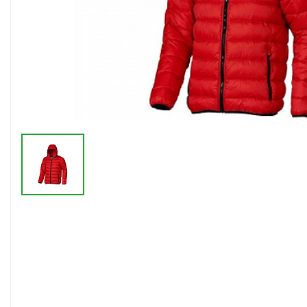
Флешки браслеты
Флешки визитки
Флешки ручки
Флешки с кристаллами
Зарядные устройства
(power bank)
Powerbank (промо)
Аккумуляторы
Molicel
Жесткие диски
Оперативная память (RAM)
З
Автомобильные зарядные
устройства для нанесения
Аксессуары для
мобильных
USB-переходники