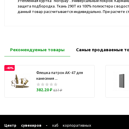
Утепленная куртка "Norquay". Универсальный покрой. Карман
Перчатки для сенсорного
М
защита подбородка. Ткань 290Т из 100% полиэстера с водос
экрана
данный товар рассчитывается индивидуально. При расчете ст
Подставки под
мобильные телефоны
Стилусы
Усилители звука
Чехлы для планшетов
Рекомендуемые товары
Самые продаваемые т
Чехлы для смартфонов
Весы
-40%
Флешка патрон АК-47 для
Мониторы
нанесения ...
Телевидение и кино
О
382.20 ₽
Упаковка и аксессуары
637 ₽
Аксессуары для ПК
Аксессуары для чистки
ПК
Веб-камеры
Центр сувениров -
хаб корпоративных