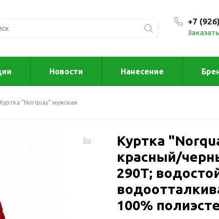
+7 (926
Заказать
С 9:00
ции
Новости
Нанесение
Бре
ксессуары
Для дома отд
Куртка "Norquay" мужская
спорта
втомобильные
ксессуары
Для дома
Автомобильные наборы
Куртка "Norqu
Декор
Для кузова
Другое
красный/черный
Для салона
Инструменты 
290Т; водосто
мультитулы
Многофункциональные
водоотталкив
инструменты
Искусство
100% полиэсте
Фонари
Для отдыха
енские аксессуары