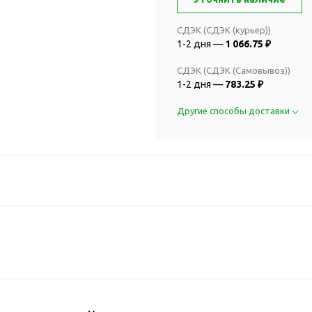
2018 FIFA Worl
ичные аксессуары
Russia™
Аксессуары в русском
СДЭК (СДЭК (курьер))
Емкости для п
1-2 дня —
1 066.75 ₽
стиле
Наборы для с
Аксессуары для одежды
СДЭК (СДЭК (Самовывоз))
Спортивные а
и обуви
1-2 дня —
783.25 ₽
Товары для
Брелоки
Другие способы доставки
болельщиков
Визитницы и ключницы
Товары для
Гигиенические средства
велосипедист
Для курения
Кухня и посуда
Значки
Аксессуары дл
Кошельки и монетницы
Аксессуары дл
Обложки для паспорта
Аксессуары дл
Очки
Аксессуары дл
Религиозные подарки
кофе
Ремешки на шею
Емкости для п
Таблетницы
Контейнеры д