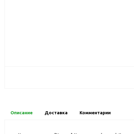
USB-хабы
Л
Аксессуары для селфи
Аудио сплиттеры
Держатели для
мобильных телефонов
Кабели для мобильных
телефонов
Кошельки-накладки для
мобильных телефонов
Линзы для телефона
Моноподы
Наборы мобильных
аксессуаров
Настольные зарядные
Описание
Доставка
Комментарии
устройства
Органайзеры для
проводов