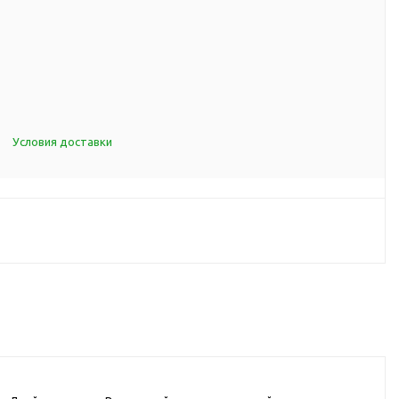
d Cup
итья
порта
ксессуары
Условия доставки
ов
я алкоголя
я вина
я кухни
я чая и
итья
ля еды