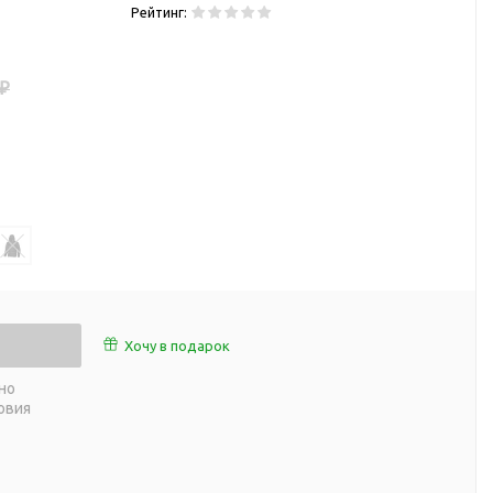
Рейтинг:
работы
 пляже
Обеденный перерыв
а природе
Организация рабочего
 ₽
ии
места
ны
Перекус в рабочее время
а и хобби
Спорт в домашних
условиях
Товары для детей
Уютная атмосфера дома
й
Товары с поверхностью
ля
soft-touch
Товары с подсветкой
Хочу в подарок
логотипа
но
 и поездов
овия
утешествий