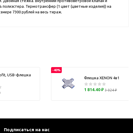
и. Двойная стежка. Внутренний противоветровой клапан и
каны
полиэстера. Термотрансфер (1 цвет (цветные изделия)) на
змере 7300 рублей на весь тираж.
и термосы
-40%
ofit, USB-флешка
Флешка XENON 4в1
1 814.40 ₽
3 024 ₽
₽
Подписаться на нас