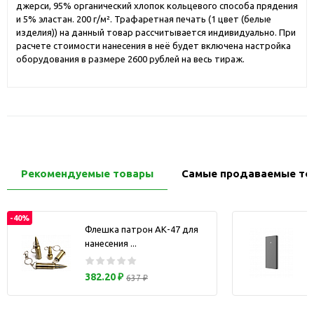
джерси, 95% органический хлопок кольцевого способа прядения
и 5% эластан. 200 г/м². Трафаретная печать (1 цвет (белые
изделия)) на данный товар рассчитывается индивидуально. При
расчете стоимости нанесения в неё будет включена настройка
оборудования в размере 2600 рублей на весь тираж.
Рекомендуемые товары
Самые продаваемые то
-40%
Флешка патрон АК-47 для
нанесения ...
з
382.20 ₽
637 ₽