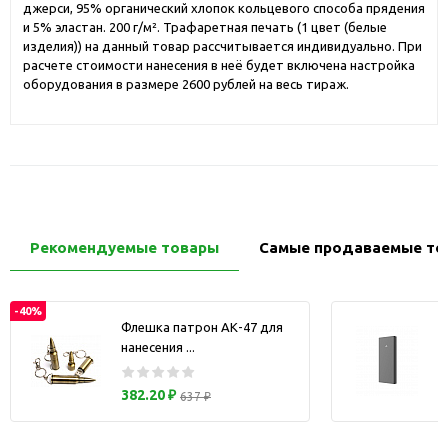
джерси, 95% органический хлопок кольцевого способа прядения
и 5% эластан. 200 г/м². Трафаретная печать (1 цвет (белые
изделия)) на данный товар рассчитывается индивидуально. При
расчете стоимости нанесения в неё будет включена настройка
оборудования в размере 2600 рублей на весь тираж.
Рекомендуемые товары
Самые продаваемые то
-40%
Флешка патрон АК-47 для
нанесения ...
з
382.20 ₽
637 ₽