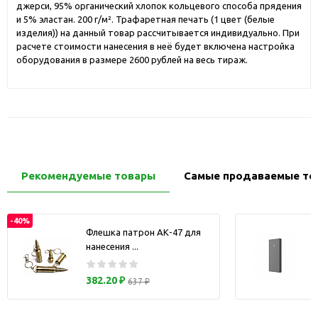
джерси, 95% органический хлопок кольцевого способа прядения
и 5% эластан. 200 г/м². Трафаретная печать (1 цвет (белые
изделия)) на данный товар рассчитывается индивидуально. При
расчете стоимости нанесения в неё будет включена настройка
оборудования в размере 2600 рублей на весь тираж.
Рекомендуемые товары
Самые продаваемые то
-40%
Флешка патрон АК-47 для
нанесения ...
з
382.20 ₽
637 ₽