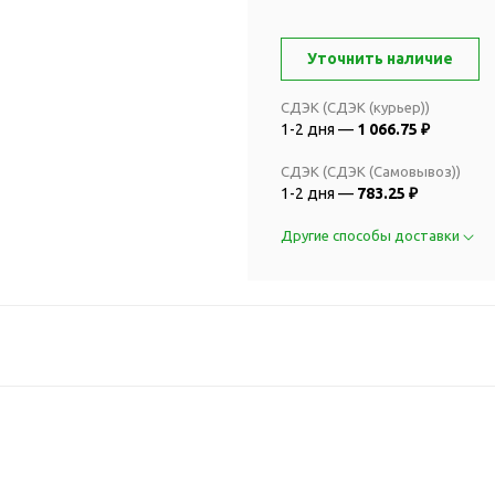
2018 FIFA Worl
ичные аксессуары
Russia™
Аксессуары в русском
Уточнить наличие
Емкости для п
стиле
Наборы для с
Аксессуары для одежды
СДЭК (СДЭК (курьер))
Спортивные а
и обуви
1-2 дня —
1 066.75 ₽
Товары для
Брелоки
СДЭК (СДЭК (Самовывоз))
болельщиков
Визитницы и ключницы
1-2 дня —
783.25 ₽
Товары для
Гигиенические средства
велосипедист
Другие способы доставки
Для курения
Кухня и посуда
Значки
Аксессуары дл
Кошельки и монетницы
Аксессуары дл
Обложки для паспорта
Аксессуары дл
Очки
Аксессуары дл
Религиозные подарки
кофе
Ремешки на шею
Емкости для п
Таблетницы
Контейнеры д