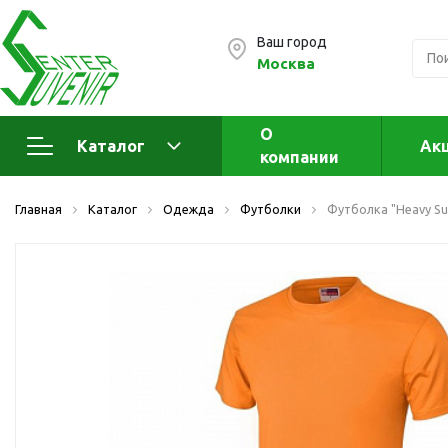
Ваш город
Москва
О
Каталог
Ак
компании
Электроника
А
Главная
Каталог
Одежда
Футболки
Футболка "Heavy Su
Флеш накопители (промо)
А
а
OTG флешки
Деревянные флешки
Кожаные флешки
Металлические флешки
Флешки для нанесения
Подарочные наборы
Стеклянные флешки
Ж