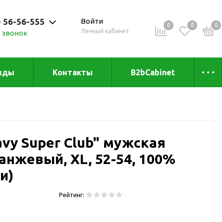
) 56-56-555
Войти
0
0
0
Личный кабинет
 звонок
 до 20:00
нды
Контакты
B2bCabinet
ыха и
Коллекции
«Зеленая» серия
Товары из бамбука
vy Super Club" мужская
Товары из
переработанных
анжевый, XL, 52-54, 100%
материалов
и
и)
Товары из растительного
сырья
Рейтинг:
Товары для сублимации
Товары для удалённой