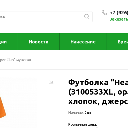
+7 (926
Заказать
С 9:00
ции
Новости
Нанесение
Бре
ксессуары
Для дома отд
per Club" мужская
спорта
втомобильные
ксессуары
Для дома
Автомобильные наборы
Футболка "Hea
Декор
Для кузова
Другое
(3100533XL, ор
Для салона
Инструменты 
хлопок, джерс
мультитулы
Многофункциональные
инструменты
Искусство
Наличие:
0 шт
Фонари
Для отдыха
Розничная цена:
енские аксессуары