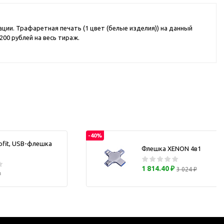
каны
ции. Трафаретная печать (1 цвет (белые изделия)) на данный
00 рублей на весь тираж.
и термосы
-40%
ofit, USB-флешка
Флешка XENON 4в1
1 814.40 ₽
3 024 ₽
₽