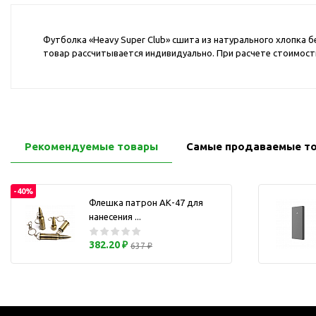
Перчатки для сенсорного
М
экрана
Футболка «Heavy Super Club» сшита из натурального хлопка 
Подставки под
товар рассчитывается индивидуально. При расчете стоимости
мобильные телефоны
Стилусы
Усилители звука
Чехлы для планшетов
Чехлы для смартфонов
Рекомендуемые товары
Самые продаваемые т
Весы
Мониторы
-40%
Телевидение и кино
Флешка патрон АК-47 для
О
нанесения ...
Упаковка и аксессуары
Аксессуары для ПК
382.20 ₽
637 ₽
Аксессуары для чистки
ПК
Веб-камеры