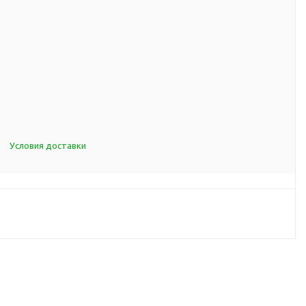
d Cup
итья
порта
ксессуары
ов
Условия доставки
я алкоголя
я вина
я кухни
я чая и
итья
ля еды