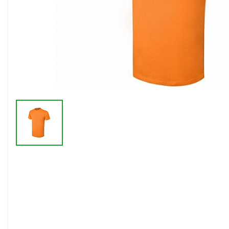
Флешки браслеты
Флешки визитки
Флешки ручки
Флешки с кристаллами
Зарядные устройства
(power bank)
Powerbank (промо)
Аккумуляторы
Molicel
Жесткие диски
Оперативная память (RAM)
З
Автомобильные зарядные
устройства для нанесения
Аксессуары для
мобильных
USB-переходники