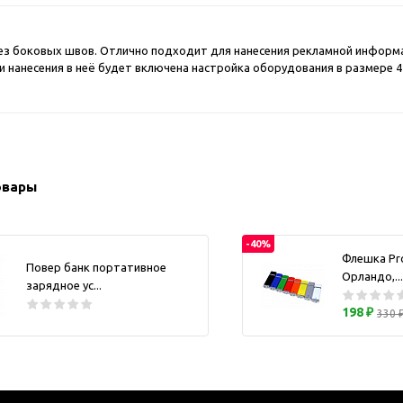
ужские аксессуары
Кружки и ста
Барсетки и несессеры
Посуда
без боковых швов. Отлично подходит для нанесения рекламной информа
Мужские наборы
 нанесения в неё будет включена настройка оборудования в размере 42
Термокружки 
Наборы с визитницей
Одежда
Органайзеры
Портмоне
овары
Хьюмидоры
Часы наручные мужские
-40%
Шкатулки для часов
Флешка Pr
Повер банк портативное
фисные аксессуары
Орландо,...
зарядное ус...
Блокноты и записные
198 ₽
330 
книжки
Держатели для бейджа
Ежедневники
Канцелярские товары