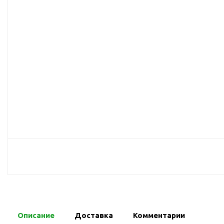
USB-хабы
Л
Аксессуары для селфи
Аудио сплиттеры
Держатели для
мобильных телефонов
Кабели для мобильных
телефонов
Кошельки-накладки для
мобильных телефонов
Линзы для телефона
Моноподы
Наборы мобильных
аксессуаров
Настольные зарядные
устройства
Органайзеры для
проводов
Описание
Доставка
Комментарии