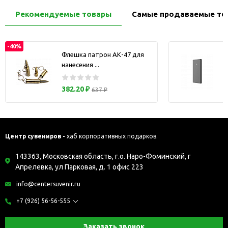
Рекомендуемые товары
Самые продаваемые то
-40%
Флешка патрон АК-47 для
нанесения ...
з
382.20 ₽
637 ₽
Центр сувениров -
хаб корпоративных подарков.
143363, Московская область, г.о. Наро-Фоминский, г
Апрелевка, ул Парковая, д. 1 офис 223
info@centersuvenir.ru
+7 (926) 56-56-555
Заказать звонок