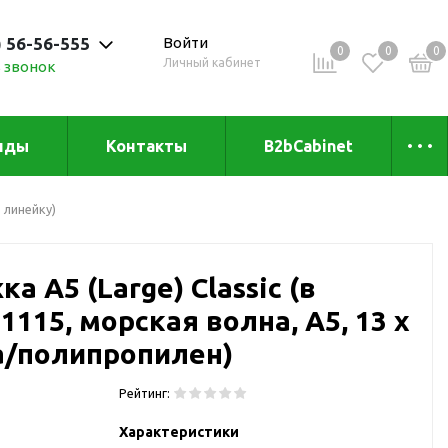
) 56-56-555
Войти
0
0
0
Личный кабинет
 звонок
 до 20:00
нды
Контакты
B2bCabinet
ыха и
Коллекции
в линейку)
«Зеленая» серия
Товары из бамбука
а А5 (Large) Classic (в
Товары из
переработанных
1115, морская волна, А5, 13 х
материалов
и
га/полипропилен)
Товары из растительного
сырья
Рейтинг:
Товары для сублимации
Характеристики
Товары для удалённой