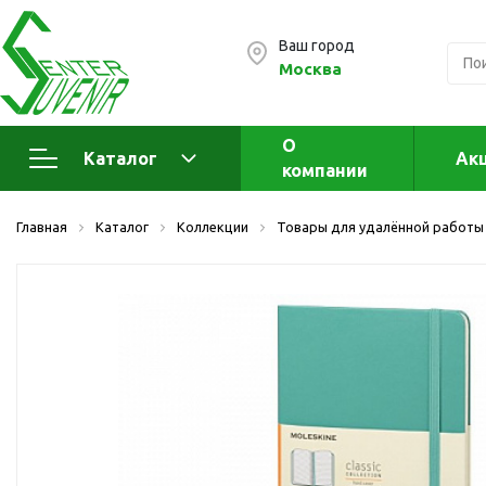
Ваш город
Москва
О
Каталог
Ак
компании
Электроника
А
Главная
Каталог
Коллекции
Товары для удалённой работы
Флеш накопители (промо)
А
а
OTG флешки
Деревянные флешки
Кожаные флешки
Металлические флешки
Флешки для нанесения
Подарочные наборы
Стеклянные флешки
Ж