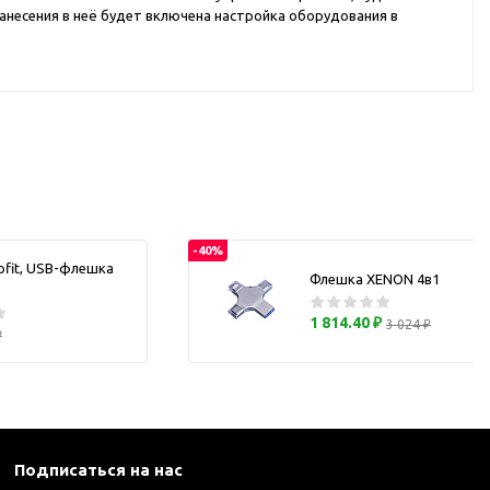
нанесения в неё будет включена настройка оборудования в
каны
и термосы
-40%
ofit, USB-флешка
Флешка XENON 4в1
1 814.40 ₽
3 024 ₽
₽
Подписаться на нас