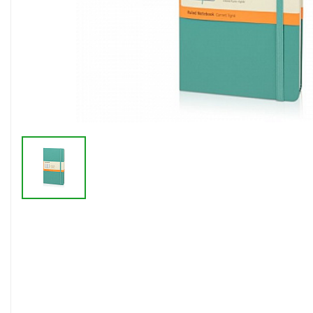
Флешки браслеты
Флешки визитки
Флешки ручки
Флешки с кристаллами
Зарядные устройства
(power bank)
Powerbank (промо)
Аккумуляторы
Molicel
Жесткие диски
Оперативная память (RAM)
З
Автомобильные зарядные
устройства для нанесения
Аксессуары для
мобильных
USB-переходники