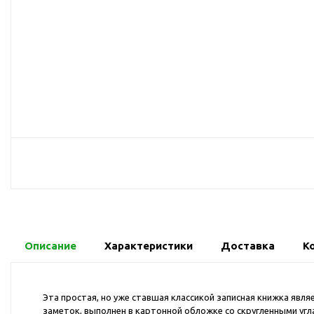
USB-хабы
Л
Аксессуары для селфи
Аудио сплиттеры
Держатели для
мобильных телефонов
Кабели для мобильных
телефонов
Кошельки-накладки для
мобильных телефонов
Линзы для телефона
Моноподы
Наборы мобильных
аксессуаров
Описание
Характеристики
Доставка
К
Настольные зарядные
устройства
Органайзеры для
Эта простая, но уже ставшая классикой записная книжка явля
проводов
заметок, выполнен в картонной обложке со скругленными угла