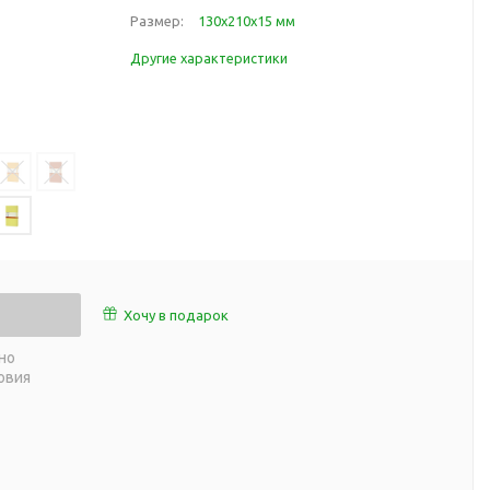
работы
Размер:
130х210х15 мм
 пляже
Обеденный перерыв
Другие характеристики
а природе
Организация рабочего
ии
места
ны
Перекус в рабочее время
а и хобби
Спорт в домашних
условиях
Товары для детей
Уютная атмосфера дома
й
Товары с поверхностью
ля
soft-touch
Хочу в подарок
Товары с подсветкой
но
логотипа
овия
 и поездов
утешествий