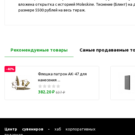
Перчатки для сенсорного
вложена открытка с историей Moleskine. Тиснение (Блинт) н
М
экрана
размере 5500 рублей на весь тираж.
Подставки под
мобильные телефоны
Стилусы
Усилители звука
Рекомендуемые товары
Самые продаваемые т
Чехлы для планшетов
Чехлы для смартфонов
Весы
-40%
Флешка патрон АК-47 для
Мониторы
нанесения ...
Телевидение и кино
382.20 ₽
О
637 ₽
Упаковка и аксессуары
Аксессуары для ПК
Аксессуары для чистки
ПК
Веб-камеры
Центр сувениров -
хаб корпоративных
подарков.