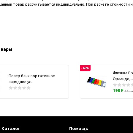
а данный товар рассчитывается индивидуально. При расчете стоимости 
ужские аксессуары
Кружки и ста
Барсетки и несессеры
Посуда
Мужские наборы
Термокружки 
Наборы с визитницей
Одежда
Органайзеры
овары
Портмоне
Хьюмидоры
-40%
Флешка Pr
Часы наручные мужские
Повер банк портативное
Орландо,...
Шкатулки для часов
зарядное ус...
198 ₽
фисные аксессуары
330 
Блокноты и записные
книжки
Держатели для бейджа
Ежедневники
Каталог
Помощь
Канцелярские товары