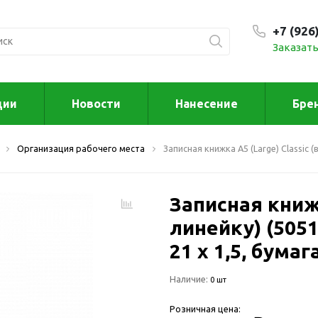
+7 (926
Заказать
С 9:00
ции
Новости
Нанесение
Бре
ксессуары
Для дома отд
Организация рабочего места
Записная книжка А5 (Large) Classic (
спорта
втомобильные
ксессуары
Для дома
Автомобильные наборы
Записная книжк
Декор
Для кузова
Другое
линейку) (5051
Для салона
Инструменты 
21 х 1,5, бума
мультитулы
Многофункциональные
инструменты
Искусство
Наличие:
0 шт
Фонари
Для отдыха
Розничная цена:
енские аксессуары