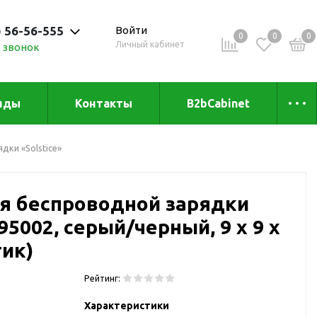
) 56-56-555
Войти
0
0
0
Личный кабинет
 звонок
 до 20:00
нды
Контакты
B2bCabinet
ыха и
Коллекции
дки «Solstice»
«Зеленая» серия
Товары из бамбука
я беспроводной зарядки
Товары из
переработанных
395002, серый/черный, 9 х 9 х
материалов
и
тик)
Товары из растительного
сырья
Рейтинг:
Товары для сублимации
Характеристики
Товары для удалённой