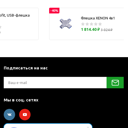
каны
-40%
ofit, USB-флешка
Флешка XENON 4в1
и термосы
1 814.40 ₽
3 024 ₽
₽
Подписаться на нас
Мы в соц. сетях