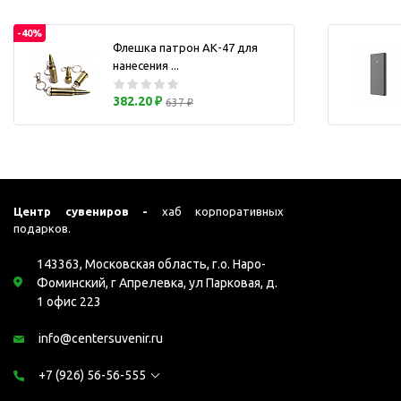
Перчатки для сенсорного
М
экрана
-40%
Флешка патрон АК-47 для
Подставки под
нанесения ...
мобильные телефоны
Стилусы
382.20 ₽
637 ₽
Усилители звука
Чехлы для планшетов
Чехлы для смартфонов
Весы
Центр сувениров -
хаб корпоративных
подарков.
Мониторы
Телевидение и кино
143363, Московская область, г.о. Наро-
О
Упаковка и аксессуары
Фоминский, г Апрелевка, ул Парковая, д.
1 офис 223
Аксессуары для ПК
Аксессуары для чистки
info@centersuvenir.ru
ПК
+7 (926) 56-56-555
Веб-камеры