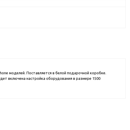
d Cup
итья
порта
ксессуары
ов
hone моделей. Поставляется в белой подарочной коробке.
удет включена настройка оборудования в размере 1500
я алкоголя
я вина
я кухни
я чая и
итья
ля еды