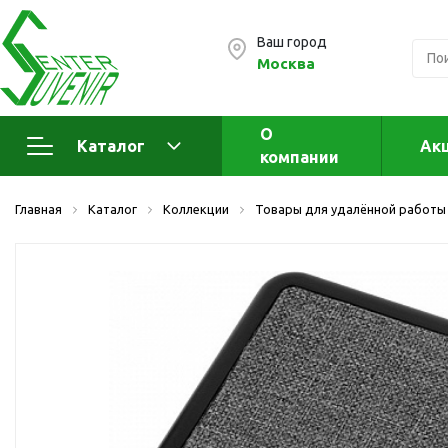
Ваш город
Москва
О
Каталог
Ак
компании
Электроника
А
Главная
Каталог
Коллекции
Товары для удалённой работы
Флеш накопители (промо)
А
а
OTG флешки
Деревянные флешки
Кожаные флешки
Металлические флешки
Флешки для нанесения
Подарочные наборы
Стеклянные флешки
Ж