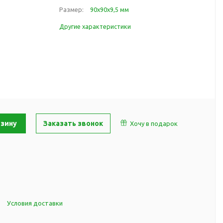
работы
Размер:
90х90х9,5 мм
 пляже
Обеденный перерыв
Другие характеристики
а природе
Организация рабочего
ии
места
ны
Перекус в рабочее время
а и хобби
Спорт в домашних
условиях
Товары для детей
Уютная атмосфера дома
й
рзину
Заказать звонок
Хочу в подарок
Товары с поверхностью
ля
soft-touch
Товары с подсветкой
логотипа
 и поездов
утешествий
Условия доставки