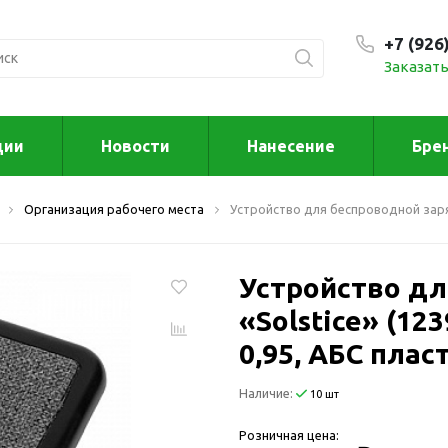
+7 (926
Заказать
С 9:00
ции
Новости
Нанесение
Бре
ксессуары
Для дома отд
Организация рабочего места
Устройство для беспроводной заря
спорта
втомобильные
ксессуары
Для дома
Автомобильные наборы
Устройство дл
Декор
Для кузова
Другое
«Solstice» (12
Для салона
Инструменты 
0,95, АБС плас
мультитулы
Многофункциональные
инструменты
Искусство
Наличие:
10 шт
Фонари
Для отдыха
Розничная цена:
енские аксессуары