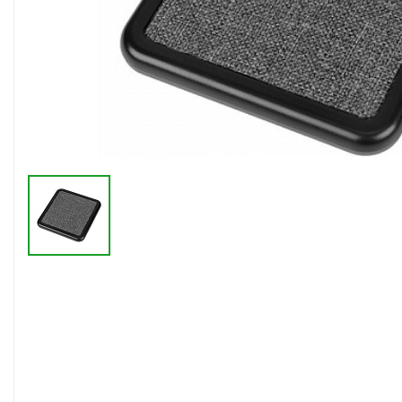
Флешки браслеты
Флешки визитки
Флешки ручки
Флешки с кристаллами
Зарядные устройства
(power bank)
Powerbank (промо)
Аккумуляторы
Molicel
Жесткие диски
Оперативная память (RAM)
З
Автомобильные зарядные
устройства для нанесения
Аксессуары для
мобильных
USB-переходники