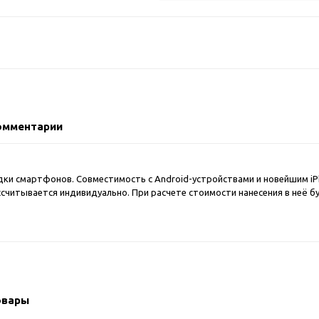
2018 FIFA Worl
ичные аксессуары
Russia™
Аксессуары в русском
Емкости для п
стиле
Наборы для с
Аксессуары для одежды
Спортивные а
и обуви
Товары для
Брелоки
болельщиков
Визитницы и ключницы
омментарии
Товары для
Гигиенические средства
велосипедист
Для курения
Кухня и посуда
ки смартфонов. Совместимость с Android-устройствами и новейшим iP
Значки
считывается индивидуально. При расчете стоимости нанесения в неё б
Аксессуары дл
Кошельки и монетницы
Аксессуары дл
Обложки для паспорта
Аксессуары дл
Очки
Аксессуары дл
Религиозные подарки
кофе
Ремешки на шею
Емкости для п
овары
Таблетницы
Контейнеры д