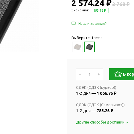
Дача и сад
2 574.24 ₽
2 768 ₽
Женские наборы
Для отдыха на
Экономия:
193.76 ₽
Женские портмоне
Для отдыха н
Нашли дешевле?
Зеркала
Для релаксац
Косметички
Для спа и сау
Выберите Цвет :
Крючки для сумок
Для творчеств
Маникюрные наборы
Игры
Платки
Пледы
Сумки женские
Для путешестви
−
+
В ко
Украшения
Аксессуары д
путешествий
Часы наручные женские
СДЭК (СДЭК (курьер))
1-2 дня —
1 066.75 ₽
Для активных
онты
путешествий
Дождевики
СДЭК (СДЭК (Самовывоз))
Для самолетов
1-2 дня —
783.25 ₽
Зонты-трости
Наборы для п
Наборы с зонтами
Другие способы доставки
Для спорта
Складные зонты