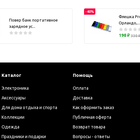
ужские аксессуары
Кружки и ста
-40%
Барсетки и несессеры
Посуда
Флешка Pr
Повер банк портативное
Мужские наборы
Орландо,...
Термокружки 
зарядное ус...
Наборы с визитницей
198 ₽
330 
Одежда
Органайзеры
Портмоне
Хьюмидоры
Каталог
Помощь
Часы наручные мужские
Шкатулки для часов
Электроника
Оплата
фисные аксессуары
Аксессуары
Доставка
Блокноты и записные
Для дома отдыха и спорта
Как оформить заказ
книжки
Коллекции
Публичная оферта
Держатели для бейджа
Одежда
Возврат товара
Ежедневники
Праздники и подарки
Вопросы - ответы
Канцелярские товары