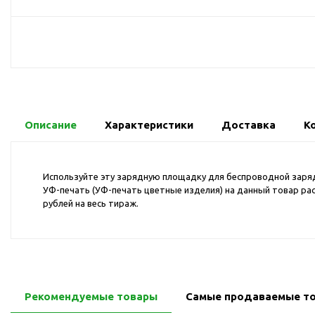
USB-хабы
Л
Аксессуары для селфи
Аудио сплиттеры
Держатели для
мобильных телефонов
Кабели для мобильных
телефонов
Описание
Характеристики
Доставка
К
Кошельки-накладки для
мобильных телефонов
Линзы для телефона
Используйте эту зарядную площадку для беспроводной заряд
УФ-печать (УФ-печать цветные изделия) на данный товар рас
Моноподы
рублей на весь тираж.
Наборы мобильных
аксессуаров
Настольные зарядные
устройства
Органайзеры для
Рекомендуемые товары
Самые продаваемые т
проводов