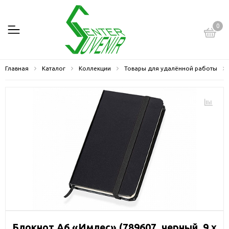
0
Главная
Каталог
Коллекции
Товары для удалённой работы
Блокнот А6 «Имлес» (789607, черный, 9 х