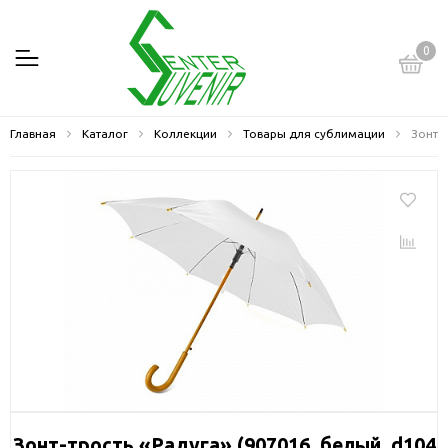
0
Главная
Каталог
Коллекции
Товары для сублимации
Зонт-т
Зонт-трость «Радуга» (907016, белый, d104